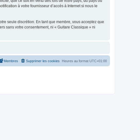
icite, que ce soit en vertu des lois de votre pays, du pays où
ification à votre fournisseur d’accès à Internet si nous le
 notre seule discrétion. En tant que membre, vous acceptez que
ers sans votre consentement, ni « Guitare Classique » ni
Membres
Supprimer les cookies
Heures au format
UTC+01:00