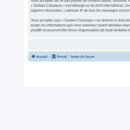
Vous acceptez de ne pas publier de contenu abusif, obscène, vul
« Guitare Classique » est hébergé ou du droit international. Un
jugeons nécessaire. L’adresse IP de tous les messages est enre
Vous acceptez que « Guitare Classique » se réserve le droit de 
toutes les informations que vous saisissez soient stockées dan
phpBB ne pourront être tenus responsables de toute tentative 
Accueil
Portail
Index du forum