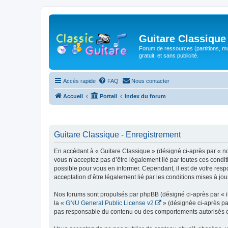
Guitare Classique
Forum de ressources (partitions, mu
gratuit, et sans publicité.
Accès rapide
FAQ
Nous contacter
Accueil
Portail
Index du forum
Guitare Classique - Enregistrement
En accédant à « Guitare Classique » (désigné ci-après par « nous
vous n’acceptez pas d’être légalement lié par toutes ces condit
possible pour vous en informer. Cependant, il est de votre respo
acceptation d’être légalement lié par les conditions mises à jou
Nos forums sont propulsés par phpBB (désigné ci-après par « il
la «
GNU General Public License v2
» (désignée ci-après pa
pas responsable du contenu ou des comportements autorisés ou i