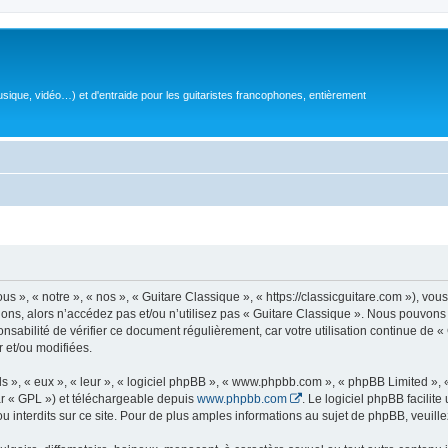
sique, vidéo…) et d'entraide pour les guitaristes francophones, entièrement
 », « notre », « nos », « Guitare Classique », « https://classicguitare.com »), vous
ions, alors n’accédez pas et/ou n’utilisez pas « Guitare Classique ». Nous pouvons 
nsabilité de vérifier ce document régulièrement, car votre utilisation continue de «
r et/ou modifiées.
s », « eux », « leur », « logiciel phpBB », « www.phpbb.com », « phpBB Limited »,
r « GPL ») et téléchargeable depuis
www.phpbb.com
. Le logiciel phpBB facilit
nterdits sur ce site. Pour de plus amples informations au sujet de phpBB, veuille