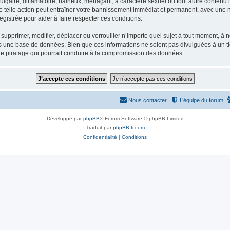
gaire, diffamatoire, haineux, menaçant, à caractère sexuel ou tout autre contenu ill
e telle action peut entraîner votre bannissement immédiat et permanent, avec une not
gistrée pour aider à faire respecter ces conditions.
supprimer, modifier, déplacer ou verrouiller n’importe quel sujet à tout moment, à
s une base de données. Bien que ces informations ne soient pas divulguées à un ti
de piratage qui pourrait conduire à la compromission des données.
Nous contacter
L’équipe du forum
Développé par
phpBB
® Forum Software © phpBB Limited
Traduit par
phpBB-fr.com
Confidentialité
|
Conditions