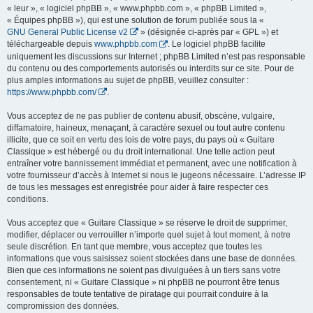
« leur », « logiciel phpBB », « www.phpbb.com », « phpBB Limited »,
« Équipes phpBB »), qui est une solution de forum publiée sous la «
GNU General Public License v2
» (désignée ci-après par « GPL ») et
téléchargeable depuis
www.phpbb.com
. Le logiciel phpBB facilite
uniquement les discussions sur Internet ; phpBB Limited n’est pas responsable
du contenu ou des comportements autorisés ou interdits sur ce site. Pour de
plus amples informations au sujet de phpBB, veuillez consulter :
https://www.phpbb.com/
.
Vous acceptez de ne pas publier de contenu abusif, obscène, vulgaire,
diffamatoire, haineux, menaçant, à caractère sexuel ou tout autre contenu
illicite, que ce soit en vertu des lois de votre pays, du pays où « Guitare
Classique » est hébergé ou du droit international. Une telle action peut
entraîner votre bannissement immédiat et permanent, avec une notification à
votre fournisseur d’accès à Internet si nous le jugeons nécessaire. L’adresse IP
de tous les messages est enregistrée pour aider à faire respecter ces
conditions.
Vous acceptez que « Guitare Classique » se réserve le droit de supprimer,
modifier, déplacer ou verrouiller n’importe quel sujet à tout moment, à notre
seule discrétion. En tant que membre, vous acceptez que toutes les
informations que vous saisissez soient stockées dans une base de données.
Bien que ces informations ne soient pas divulguées à un tiers sans votre
consentement, ni « Guitare Classique » ni phpBB ne pourront être tenus
responsables de toute tentative de piratage qui pourrait conduire à la
compromission des données.