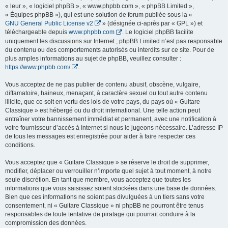
« leur », « logiciel phpBB », « www.phpbb.com », « phpBB Limited »,
« Équipes phpBB »), qui est une solution de forum publiée sous la «
GNU General Public License v2
» (désignée ci-après par « GPL ») et
téléchargeable depuis
www.phpbb.com
. Le logiciel phpBB facilite
uniquement les discussions sur Internet ; phpBB Limited n’est pas responsable
du contenu ou des comportements autorisés ou interdits sur ce site. Pour de
plus amples informations au sujet de phpBB, veuillez consulter :
https://www.phpbb.com/
.
Vous acceptez de ne pas publier de contenu abusif, obscène, vulgaire,
diffamatoire, haineux, menaçant, à caractère sexuel ou tout autre contenu
illicite, que ce soit en vertu des lois de votre pays, du pays où « Guitare
Classique » est hébergé ou du droit international. Une telle action peut
entraîner votre bannissement immédiat et permanent, avec une notification à
votre fournisseur d’accès à Internet si nous le jugeons nécessaire. L’adresse IP
de tous les messages est enregistrée pour aider à faire respecter ces
conditions.
Vous acceptez que « Guitare Classique » se réserve le droit de supprimer,
modifier, déplacer ou verrouiller n’importe quel sujet à tout moment, à notre
seule discrétion. En tant que membre, vous acceptez que toutes les
informations que vous saisissez soient stockées dans une base de données.
Bien que ces informations ne soient pas divulguées à un tiers sans votre
consentement, ni « Guitare Classique » ni phpBB ne pourront être tenus
responsables de toute tentative de piratage qui pourrait conduire à la
compromission des données.