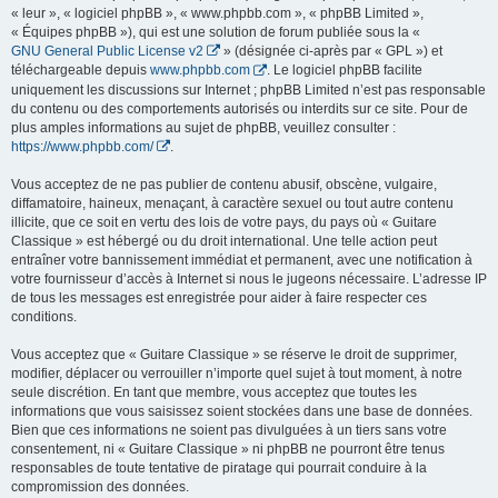
« leur », « logiciel phpBB », « www.phpbb.com », « phpBB Limited »,
« Équipes phpBB »), qui est une solution de forum publiée sous la «
GNU General Public License v2
» (désignée ci-après par « GPL ») et
téléchargeable depuis
www.phpbb.com
. Le logiciel phpBB facilite
uniquement les discussions sur Internet ; phpBB Limited n’est pas responsable
du contenu ou des comportements autorisés ou interdits sur ce site. Pour de
plus amples informations au sujet de phpBB, veuillez consulter :
https://www.phpbb.com/
.
Vous acceptez de ne pas publier de contenu abusif, obscène, vulgaire,
diffamatoire, haineux, menaçant, à caractère sexuel ou tout autre contenu
illicite, que ce soit en vertu des lois de votre pays, du pays où « Guitare
Classique » est hébergé ou du droit international. Une telle action peut
entraîner votre bannissement immédiat et permanent, avec une notification à
votre fournisseur d’accès à Internet si nous le jugeons nécessaire. L’adresse IP
de tous les messages est enregistrée pour aider à faire respecter ces
conditions.
Vous acceptez que « Guitare Classique » se réserve le droit de supprimer,
modifier, déplacer ou verrouiller n’importe quel sujet à tout moment, à notre
seule discrétion. En tant que membre, vous acceptez que toutes les
informations que vous saisissez soient stockées dans une base de données.
Bien que ces informations ne soient pas divulguées à un tiers sans votre
consentement, ni « Guitare Classique » ni phpBB ne pourront être tenus
responsables de toute tentative de piratage qui pourrait conduire à la
compromission des données.