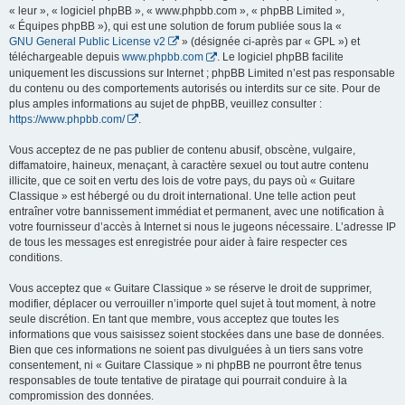
« leur », « logiciel phpBB », « www.phpbb.com », « phpBB Limited »,
« Équipes phpBB »), qui est une solution de forum publiée sous la «
GNU General Public License v2
» (désignée ci-après par « GPL ») et
téléchargeable depuis
www.phpbb.com
. Le logiciel phpBB facilite
uniquement les discussions sur Internet ; phpBB Limited n’est pas responsable
du contenu ou des comportements autorisés ou interdits sur ce site. Pour de
plus amples informations au sujet de phpBB, veuillez consulter :
https://www.phpbb.com/
.
Vous acceptez de ne pas publier de contenu abusif, obscène, vulgaire,
diffamatoire, haineux, menaçant, à caractère sexuel ou tout autre contenu
illicite, que ce soit en vertu des lois de votre pays, du pays où « Guitare
Classique » est hébergé ou du droit international. Une telle action peut
entraîner votre bannissement immédiat et permanent, avec une notification à
votre fournisseur d’accès à Internet si nous le jugeons nécessaire. L’adresse IP
de tous les messages est enregistrée pour aider à faire respecter ces
conditions.
Vous acceptez que « Guitare Classique » se réserve le droit de supprimer,
modifier, déplacer ou verrouiller n’importe quel sujet à tout moment, à notre
seule discrétion. En tant que membre, vous acceptez que toutes les
informations que vous saisissez soient stockées dans une base de données.
Bien que ces informations ne soient pas divulguées à un tiers sans votre
consentement, ni « Guitare Classique » ni phpBB ne pourront être tenus
responsables de toute tentative de piratage qui pourrait conduire à la
compromission des données.