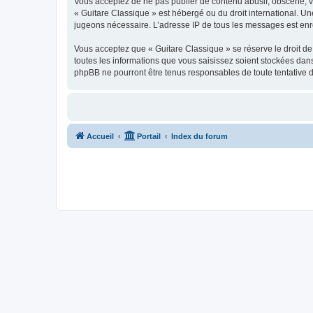
Vous acceptez de ne pas publier de contenu abusif, obscène, vul
« Guitare Classique » est hébergé ou du droit international. Un
jugeons nécessaire. L’adresse IP de tous les messages est enre
Vous acceptez que « Guitare Classique » se réserve le droit de 
toutes les informations que vous saisissez soient stockées dan
phpBB ne pourront être tenus responsables de toute tentative 
Accueil
Portail
Index du forum