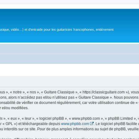
sique, vidéo…) et d'entraide pour les guitaristes francophones, entièrement
 », « notre », « nos », « Guitare Classique », « https://classicguitare.com »), vous
ions, alors n’accédez pas et/ou n’utilisez pas « Guitare Classique ». Nous pouvons 
nsabilité de vérifier ce document régulièrement, car votre utilisation continue de «
r et/ou modifiées.
s », « eux », « leur », « logiciel phpBB », « www.phpbb.com », « phpBB Limited »,
r « GPL ») et téléchargeable depuis
www.phpbb.com
. Le logiciel phpBB facilit
nterdits sur ce site. Pour de plus amples informations au sujet de phpBB, veuille