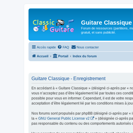
Guitare Classique
Forum de ressources (partitions, mu
gratuit, et sans publicité.
Accès rapide
FAQ
Nous contacter
Accueil
Portail
Index du forum
Guitare Classique - Enregistrement
En accédant à « Guitare Classique » (désigné ci-après par « nous
vous n’acceptez pas d’être légalement lié par toutes ces condit
possible pour vous en informer. Cependant, il est de votre respo
acceptation d’être légalement lié par les conditions mises à jou
Nos forums sont propulsés par phpBB (désigné ci-après par « il
la «
GNU General Public License v2
» (désignée ci-après pa
pas responsable du contenu ou des comportements autorisés ou i