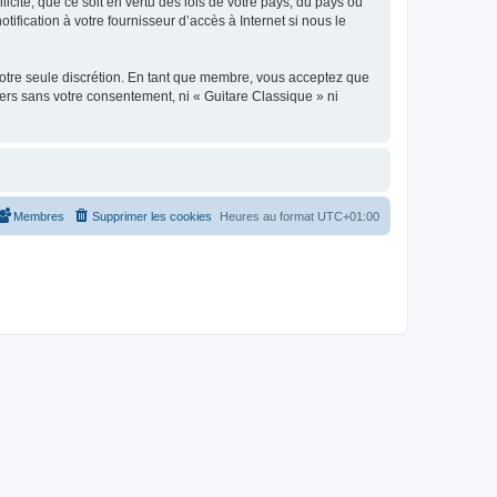
icite, que ce soit en vertu des lois de votre pays, du pays où
ification à votre fournisseur d’accès à Internet si nous le
 notre seule discrétion. En tant que membre, vous acceptez que
ers sans votre consentement, ni « Guitare Classique » ni
Membres
Supprimer les cookies
Heures au format
UTC+01:00