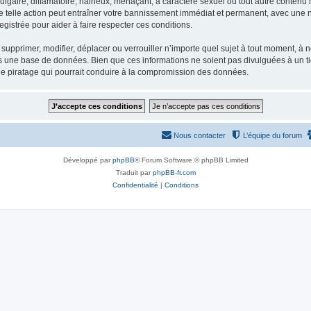
gaire, diffamatoire, haineux, menaçant, à caractère sexuel ou tout autre contenu ill
e telle action peut entraîner votre bannissement immédiat et permanent, avec une not
gistrée pour aider à faire respecter ces conditions.
supprimer, modifier, déplacer ou verrouiller n’importe quel sujet à tout moment, à
s une base de données. Bien que ces informations ne soient pas divulguées à un ti
de piratage qui pourrait conduire à la compromission des données.
Nous contacter
L’équipe du forum
Développé par
phpBB
® Forum Software © phpBB Limited
Traduit par
phpBB-fr.com
Confidentialité
|
Conditions