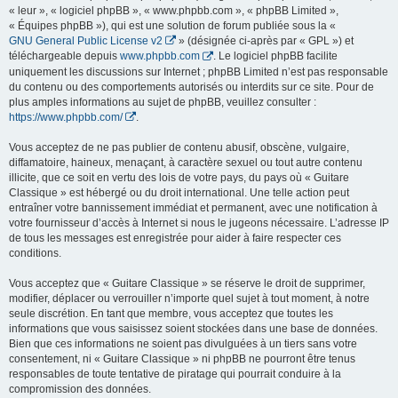
« leur », « logiciel phpBB », « www.phpbb.com », « phpBB Limited »,
« Équipes phpBB »), qui est une solution de forum publiée sous la «
GNU General Public License v2
» (désignée ci-après par « GPL ») et
téléchargeable depuis
www.phpbb.com
. Le logiciel phpBB facilite
uniquement les discussions sur Internet ; phpBB Limited n’est pas responsable
du contenu ou des comportements autorisés ou interdits sur ce site. Pour de
plus amples informations au sujet de phpBB, veuillez consulter :
https://www.phpbb.com/
.
Vous acceptez de ne pas publier de contenu abusif, obscène, vulgaire,
diffamatoire, haineux, menaçant, à caractère sexuel ou tout autre contenu
illicite, que ce soit en vertu des lois de votre pays, du pays où « Guitare
Classique » est hébergé ou du droit international. Une telle action peut
entraîner votre bannissement immédiat et permanent, avec une notification à
votre fournisseur d’accès à Internet si nous le jugeons nécessaire. L’adresse IP
de tous les messages est enregistrée pour aider à faire respecter ces
conditions.
Vous acceptez que « Guitare Classique » se réserve le droit de supprimer,
modifier, déplacer ou verrouiller n’importe quel sujet à tout moment, à notre
seule discrétion. En tant que membre, vous acceptez que toutes les
informations que vous saisissez soient stockées dans une base de données.
Bien que ces informations ne soient pas divulguées à un tiers sans votre
consentement, ni « Guitare Classique » ni phpBB ne pourront être tenus
responsables de toute tentative de piratage qui pourrait conduire à la
compromission des données.