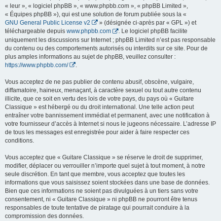
« leur », « logiciel phpBB », « www.phpbb.com », « phpBB Limited »,
« Équipes phpBB »), qui est une solution de forum publiée sous la «
GNU General Public License v2
» (désignée ci-après par « GPL ») et
téléchargeable depuis
www.phpbb.com
. Le logiciel phpBB facilite
uniquement les discussions sur Internet ; phpBB Limited n’est pas responsable
du contenu ou des comportements autorisés ou interdits sur ce site. Pour de
plus amples informations au sujet de phpBB, veuillez consulter :
https://www.phpbb.com/
.
Vous acceptez de ne pas publier de contenu abusif, obscène, vulgaire,
diffamatoire, haineux, menaçant, à caractère sexuel ou tout autre contenu
illicite, que ce soit en vertu des lois de votre pays, du pays où « Guitare
Classique » est hébergé ou du droit international. Une telle action peut
entraîner votre bannissement immédiat et permanent, avec une notification à
votre fournisseur d’accès à Internet si nous le jugeons nécessaire. L’adresse IP
de tous les messages est enregistrée pour aider à faire respecter ces
conditions.
Vous acceptez que « Guitare Classique » se réserve le droit de supprimer,
modifier, déplacer ou verrouiller n’importe quel sujet à tout moment, à notre
seule discrétion. En tant que membre, vous acceptez que toutes les
informations que vous saisissez soient stockées dans une base de données.
Bien que ces informations ne soient pas divulguées à un tiers sans votre
consentement, ni « Guitare Classique » ni phpBB ne pourront être tenus
responsables de toute tentative de piratage qui pourrait conduire à la
compromission des données.