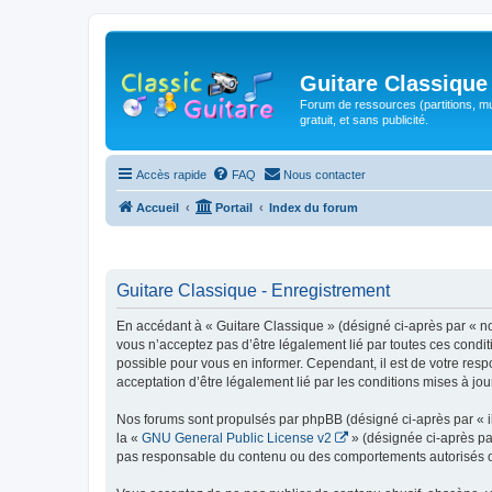
Guitare Classique
Forum de ressources (partitions, mu
gratuit, et sans publicité.
Accès rapide
FAQ
Nous contacter
Accueil
Portail
Index du forum
Guitare Classique - Enregistrement
En accédant à « Guitare Classique » (désigné ci-après par « nous
vous n’acceptez pas d’être légalement lié par toutes ces condit
possible pour vous en informer. Cependant, il est de votre respo
acceptation d’être légalement lié par les conditions mises à jou
Nos forums sont propulsés par phpBB (désigné ci-après par « il
la «
GNU General Public License v2
» (désignée ci-après pa
pas responsable du contenu ou des comportements autorisés ou i