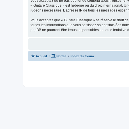
Vous acceptez de ne pas publier de contenu abusif, obscène, vul
« Guitare Classique » est hébergé ou du droit international. Un
jugeons nécessaire. L’adresse IP de tous les messages est enre
Vous acceptez que « Guitare Classique » se réserve le droit de 
toutes les informations que vous saisissez soient stockées dan
phpBB ne pourront être tenus responsables de toute tentative 
Accueil
Portail
Index du forum