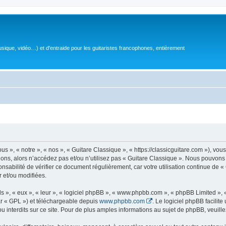
sique, vidéo…) et d'entraide pour les guitaristes francophones, entièrement
 », « notre », « nos », « Guitare Classique », « https://classicguitare.com »), vous
ions, alors n’accédez pas et/ou n’utilisez pas « Guitare Classique ». Nous pouvons 
nsabilité de vérifier ce document régulièrement, car votre utilisation continue de «
r et/ou modifiées.
s », « eux », « leur », « logiciel phpBB », « www.phpbb.com », « phpBB Limited »,
r « GPL ») et téléchargeable depuis
www.phpbb.com
. Le logiciel phpBB facilit
nterdits sur ce site. Pour de plus amples informations au sujet de phpBB, veuille