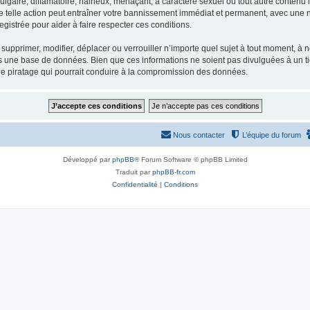
gaire, diffamatoire, haineux, menaçant, à caractère sexuel ou tout autre contenu ill
e telle action peut entraîner votre bannissement immédiat et permanent, avec une not
gistrée pour aider à faire respecter ces conditions.
supprimer, modifier, déplacer ou verrouiller n’importe quel sujet à tout moment, à
s une base de données. Bien que ces informations ne soient pas divulguées à un ti
de piratage qui pourrait conduire à la compromission des données.
Nous contacter
L’équipe du forum
Développé par
phpBB
® Forum Software © phpBB Limited
Traduit par
phpBB-fr.com
Confidentialité
|
Conditions