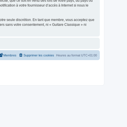
icite, que ce soit en vertu des lois de votre pays, du pays où
ification à votre fournisseur d’accès à Internet si nous le
 notre seule discrétion. En tant que membre, vous acceptez que
ers sans votre consentement, ni « Guitare Classique » ni
Membres
Supprimer les cookies
Heures au format
UTC+01:00