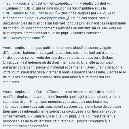
« leur », « logiciel phpBB », « www.phpbb.com », « phpBB Limited »,
« Équipes phpBB »), qui est une solution de forum publiée sous la «
GNU General Public License v2
» (désignée ci-après par « GPL ») et
téléchargeable depuis
www.phpbb.com
. Le logiciel phpBB facilite
uniquement les discussions sur Internet ; phpBB Limited n’est pas responsable
du contenu ou des comportements autorisés ou interdits sur ce site. Pour de
plus amples informations au sujet de phpBB, veuillez consulter :
https://www.phpbb.com/
.
Vous acceptez de ne pas publier de contenu abusif, obscène, vulgaire,
diffamatoire, haineux, menaçant, à caractère sexuel ou tout autre contenu
illicite, que ce soit en vertu des lois de votre pays, du pays où « Guitare
Classique » est hébergé ou du droit international. Une telle action peut
entraîner votre bannissement immédiat et permanent, avec une notification à
votre fournisseur d’accès à Internet si nous le jugeons nécessaire. L’adresse IP
de tous les messages est enregistrée pour aider à faire respecter ces
conditions.
Vous acceptez que « Guitare Classique » se réserve le droit de supprimer,
modifier, déplacer ou verrouiller n’importe quel sujet à tout moment, à notre
seule discrétion. En tant que membre, vous acceptez que toutes les
informations que vous saisissez soient stockées dans une base de données.
Bien que ces informations ne soient pas divulguées à un tiers sans votre
consentement, ni « Guitare Classique » ni phpBB ne pourront être tenus
responsables de toute tentative de piratage qui pourrait conduire à la
compromission des données.