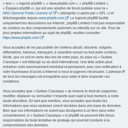
« leur », « logiciel phpBB », « www.phpbb.com », « phpBB Limited »,
« Équipes phpBB »), qui est une solution de forum publiée sous la «
GNU General Public License v2
» (désignée ci-après par « GPL ») et
téléchargeable depuis
www.phpbb.com
. Le logiciel phpBB facilite
uniquement les discussions sur Internet ; phpBB Limited n’est pas responsable
du contenu ou des comportements autorisés ou interdits sur ce site. Pour de
plus amples informations au sujet de phpBB, veuillez consulter :
https://www.phpbb.com/
.
Vous acceptez de ne pas publier de contenu abusif, obscène, vulgaire,
diffamatoire, haineux, menaçant, à caractère sexuel ou tout autre contenu
illicite, que ce soit en vertu des lois de votre pays, du pays où « Guitare
Classique » est hébergé ou du droit international. Une telle action peut
entraîner votre bannissement immédiat et permanent, avec une notification à
votre fournisseur d’accès à Internet si nous le jugeons nécessaire. L’adresse IP
de tous les messages est enregistrée pour aider à faire respecter ces
conditions.
Vous acceptez que « Guitare Classique » se réserve le droit de supprimer,
modifier, déplacer ou verrouiller n’importe quel sujet à tout moment, à notre
seule discrétion. En tant que membre, vous acceptez que toutes les
informations que vous saisissez soient stockées dans une base de données.
Bien que ces informations ne soient pas divulguées à un tiers sans votre
consentement, ni « Guitare Classique » ni phpBB ne pourront être tenus
responsables de toute tentative de piratage qui pourrait conduire à la
compromission des données.