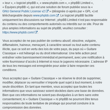
« leur », « logiciel phpBB », « www.phpbb.com », « phpBB Limited »,
« Équipes phpBB »), qui est une solution de forum publiée sous la «
GNU General Public License v2
» (désignée ci-après par « GPL ») et
téléchargeable depuis
www.phpbb.com
. Le logiciel phpBB facilite
uniquement les discussions sur Internet ; phpBB Limited n’est pas responsable
du contenu ou des comportements autorisés ou interdits sur ce site. Pour de
plus amples informations au sujet de phpBB, veuillez consulter :
https://www.phpbb.com/
.
Vous acceptez de ne pas publier de contenu abusif, obscène, vulgaire,
diffamatoire, haineux, menaçant, à caractère sexuel ou tout autre contenu
illicite, que ce soit en vertu des lois de votre pays, du pays où « Guitare
Classique » est hébergé ou du droit international. Une telle action peut
entraîner votre bannissement immédiat et permanent, avec une notification à
votre fournisseur d’accès à Internet si nous le jugeons nécessaire. L’adresse IP
de tous les messages est enregistrée pour aider à faire respecter ces
conditions.
Vous acceptez que « Guitare Classique » se réserve le droit de supprimer,
modifier, déplacer ou verrouiller n’importe quel sujet à tout moment, à notre
seule discrétion. En tant que membre, vous acceptez que toutes les
informations que vous saisissez soient stockées dans une base de données.
Bien que ces informations ne soient pas divulguées à un tiers sans votre
consentement, ni « Guitare Classique » ni phpBB ne pourront être tenus
responsables de toute tentative de piratage qui pourrait conduire à la
compromission des données.