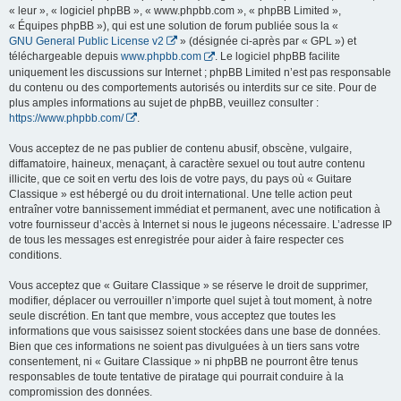
« leur », « logiciel phpBB », « www.phpbb.com », « phpBB Limited »,
« Équipes phpBB »), qui est une solution de forum publiée sous la «
GNU General Public License v2
» (désignée ci-après par « GPL ») et
téléchargeable depuis
www.phpbb.com
. Le logiciel phpBB facilite
uniquement les discussions sur Internet ; phpBB Limited n’est pas responsable
du contenu ou des comportements autorisés ou interdits sur ce site. Pour de
plus amples informations au sujet de phpBB, veuillez consulter :
https://www.phpbb.com/
.
Vous acceptez de ne pas publier de contenu abusif, obscène, vulgaire,
diffamatoire, haineux, menaçant, à caractère sexuel ou tout autre contenu
illicite, que ce soit en vertu des lois de votre pays, du pays où « Guitare
Classique » est hébergé ou du droit international. Une telle action peut
entraîner votre bannissement immédiat et permanent, avec une notification à
votre fournisseur d’accès à Internet si nous le jugeons nécessaire. L’adresse IP
de tous les messages est enregistrée pour aider à faire respecter ces
conditions.
Vous acceptez que « Guitare Classique » se réserve le droit de supprimer,
modifier, déplacer ou verrouiller n’importe quel sujet à tout moment, à notre
seule discrétion. En tant que membre, vous acceptez que toutes les
informations que vous saisissez soient stockées dans une base de données.
Bien que ces informations ne soient pas divulguées à un tiers sans votre
consentement, ni « Guitare Classique » ni phpBB ne pourront être tenus
responsables de toute tentative de piratage qui pourrait conduire à la
compromission des données.