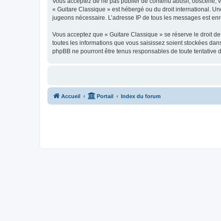
Vous acceptez de ne pas publier de contenu abusif, obscène, vul
« Guitare Classique » est hébergé ou du droit international. Un
jugeons nécessaire. L’adresse IP de tous les messages est enre
Vous acceptez que « Guitare Classique » se réserve le droit de 
toutes les informations que vous saisissez soient stockées dan
phpBB ne pourront être tenus responsables de toute tentative 
Accueil
Portail
Index du forum