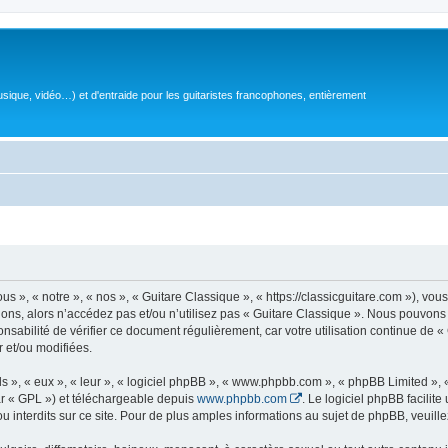
sique, vidéo…) et d'entraide pour les guitaristes francophones, entièrement
 », « notre », « nos », « Guitare Classique », « https://classicguitare.com »), vous
ions, alors n’accédez pas et/ou n’utilisez pas « Guitare Classique ». Nous pouvons 
nsabilité de vérifier ce document régulièrement, car votre utilisation continue de «
r et/ou modifiées.
s », « eux », « leur », « logiciel phpBB », « www.phpbb.com », « phpBB Limited »,
r « GPL ») et téléchargeable depuis
www.phpbb.com
. Le logiciel phpBB facilit
nterdits sur ce site. Pour de plus amples informations au sujet de phpBB, veuille