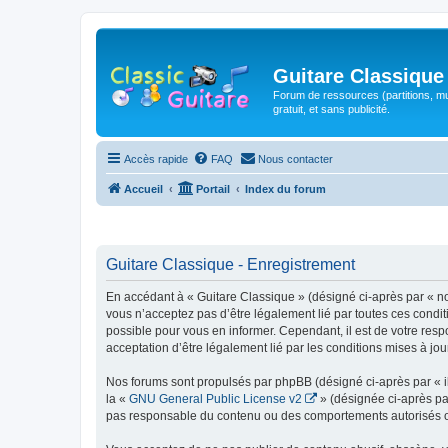
Guitare Classique
Forum de ressources (partitions, mu
gratuit, et sans publicité.
Accès rapide
FAQ
Nous contacter
Accueil
Portail
Index du forum
Guitare Classique - Enregistrement
En accédant à « Guitare Classique » (désigné ci-après par « nous
vous n’acceptez pas d’être légalement lié par toutes ces condit
possible pour vous en informer. Cependant, il est de votre respo
acceptation d’être légalement lié par les conditions mises à jou
Nos forums sont propulsés par phpBB (désigné ci-après par « il
la «
GNU General Public License v2
» (désignée ci-après pa
pas responsable du contenu ou des comportements autorisés ou i