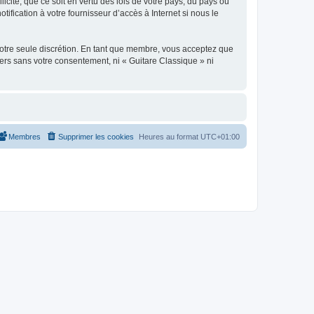
icite, que ce soit en vertu des lois de votre pays, du pays où
ification à votre fournisseur d’accès à Internet si nous le
 notre seule discrétion. En tant que membre, vous acceptez que
ers sans votre consentement, ni « Guitare Classique » ni
Membres
Supprimer les cookies
Heures au format
UTC+01:00