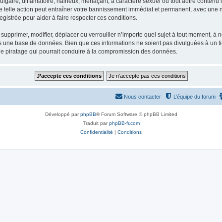
gaire, diffamatoire, haineux, menaçant, à caractère sexuel ou tout autre contenu ill
e telle action peut entraîner votre bannissement immédiat et permanent, avec une not
gistrée pour aider à faire respecter ces conditions.
supprimer, modifier, déplacer ou verrouiller n’importe quel sujet à tout moment, à
s une base de données. Bien que ces informations ne soient pas divulguées à un ti
de piratage qui pourrait conduire à la compromission des données.
Nous contacter
L’équipe du forum
Développé par
phpBB
® Forum Software © phpBB Limited
Traduit par
phpBB-fr.com
Confidentialité
|
Conditions