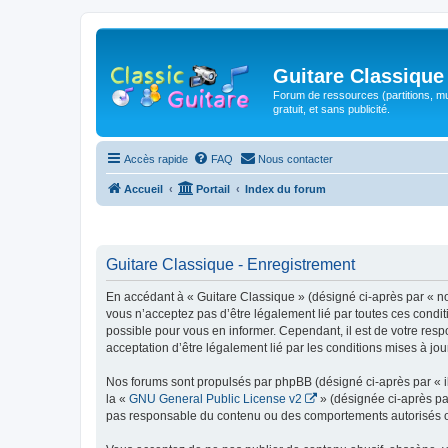
Guitare Classique
Forum de ressources (partitions, mu
gratuit, et sans publicité.
Accès rapide
FAQ
Nous contacter
Accueil
Portail
Index du forum
Guitare Classique - Enregistrement
En accédant à « Guitare Classique » (désigné ci-après par « nous
vous n’acceptez pas d’être légalement lié par toutes ces condit
possible pour vous en informer. Cependant, il est de votre respo
acceptation d’être légalement lié par les conditions mises à jou
Nos forums sont propulsés par phpBB (désigné ci-après par « il
la «
GNU General Public License v2
» (désignée ci-après pa
pas responsable du contenu ou des comportements autorisés ou i