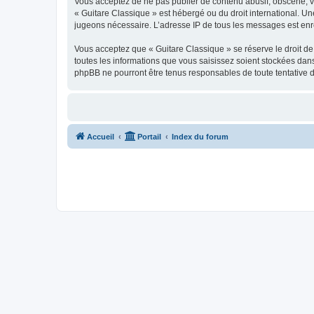
Vous acceptez de ne pas publier de contenu abusif, obscène, vul
« Guitare Classique » est hébergé ou du droit international. Un
jugeons nécessaire. L’adresse IP de tous les messages est enre
Vous acceptez que « Guitare Classique » se réserve le droit de 
toutes les informations que vous saisissez soient stockées dan
phpBB ne pourront être tenus responsables de toute tentative 
Accueil
Portail
Index du forum