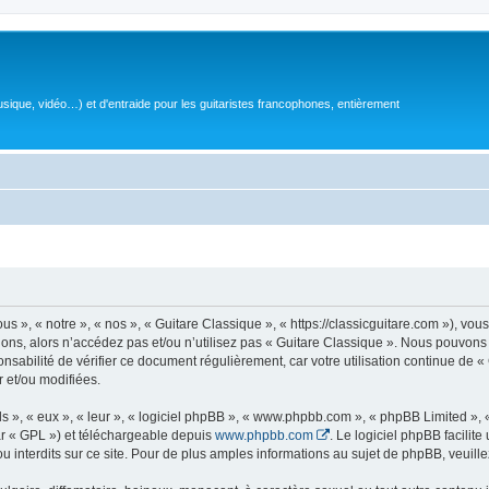
sique, vidéo…) et d'entraide pour les guitaristes francophones, entièrement
 », « notre », « nos », « Guitare Classique », « https://classicguitare.com »), vous
ions, alors n’accédez pas et/ou n’utilisez pas « Guitare Classique ». Nous pouvons 
nsabilité de vérifier ce document régulièrement, car votre utilisation continue de «
r et/ou modifiées.
s », « eux », « leur », « logiciel phpBB », « www.phpbb.com », « phpBB Limited »,
r « GPL ») et téléchargeable depuis
www.phpbb.com
. Le logiciel phpBB facilit
nterdits sur ce site. Pour de plus amples informations au sujet de phpBB, veuille