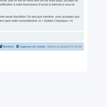
icite, que ce soit en vertu des lois de votre pays, du pays où
ification à votre fournisseur d’accès à Internet si nous le
 notre seule discrétion. En tant que membre, vous acceptez que
ers sans votre consentement, ni « Guitare Classique » ni
Membres
Supprimer les cookies
Heures au format
UTC+01:00