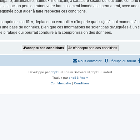
gaire, diffamatoire, haineux, menaçant, à caractère sexuel ou tout autre contenu ill
e telle action peut entraîner votre bannissement immédiat et permanent, avec une not
gistrée pour aider à faire respecter ces conditions.
supprimer, modifier, déplacer ou verrouiller n’importe quel sujet à tout moment, à
s une base de données. Bien que ces informations ne soient pas divulguées à un ti
de piratage qui pourrait conduire à la compromission des données.
Nous contacter
L’équipe du forum
Développé par
phpBB
® Forum Software © phpBB Limited
Traduit par
phpBB-fr.com
Confidentialité
|
Conditions