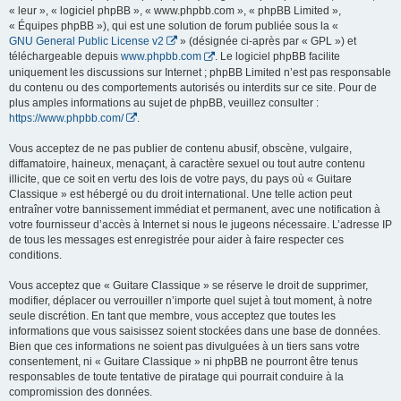
« leur », « logiciel phpBB », « www.phpbb.com », « phpBB Limited »,
« Équipes phpBB »), qui est une solution de forum publiée sous la «
GNU General Public License v2
» (désignée ci-après par « GPL ») et
téléchargeable depuis
www.phpbb.com
. Le logiciel phpBB facilite
uniquement les discussions sur Internet ; phpBB Limited n’est pas responsable
du contenu ou des comportements autorisés ou interdits sur ce site. Pour de
plus amples informations au sujet de phpBB, veuillez consulter :
https://www.phpbb.com/
.
Vous acceptez de ne pas publier de contenu abusif, obscène, vulgaire,
diffamatoire, haineux, menaçant, à caractère sexuel ou tout autre contenu
illicite, que ce soit en vertu des lois de votre pays, du pays où « Guitare
Classique » est hébergé ou du droit international. Une telle action peut
entraîner votre bannissement immédiat et permanent, avec une notification à
votre fournisseur d’accès à Internet si nous le jugeons nécessaire. L’adresse IP
de tous les messages est enregistrée pour aider à faire respecter ces
conditions.
Vous acceptez que « Guitare Classique » se réserve le droit de supprimer,
modifier, déplacer ou verrouiller n’importe quel sujet à tout moment, à notre
seule discrétion. En tant que membre, vous acceptez que toutes les
informations que vous saisissez soient stockées dans une base de données.
Bien que ces informations ne soient pas divulguées à un tiers sans votre
consentement, ni « Guitare Classique » ni phpBB ne pourront être tenus
responsables de toute tentative de piratage qui pourrait conduire à la
compromission des données.