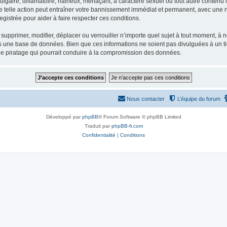
gaire, diffamatoire, haineux, menaçant, à caractère sexuel ou tout autre contenu ill
e telle action peut entraîner votre bannissement immédiat et permanent, avec une not
gistrée pour aider à faire respecter ces conditions.
supprimer, modifier, déplacer ou verrouiller n’importe quel sujet à tout moment, à
s une base de données. Bien que ces informations ne soient pas divulguées à un ti
de piratage qui pourrait conduire à la compromission des données.
Nous contacter
L’équipe du forum
Développé par
phpBB
® Forum Software © phpBB Limited
Traduit par
phpBB-fr.com
Confidentialité
|
Conditions