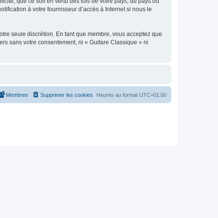
icite, que ce soit en vertu des lois de votre pays, du pays où
ification à votre fournisseur d’accès à Internet si nous le
 notre seule discrétion. En tant que membre, vous acceptez que
ers sans votre consentement, ni « Guitare Classique » ni
Membres
Supprimer les cookies
Heures au format
UTC+01:00