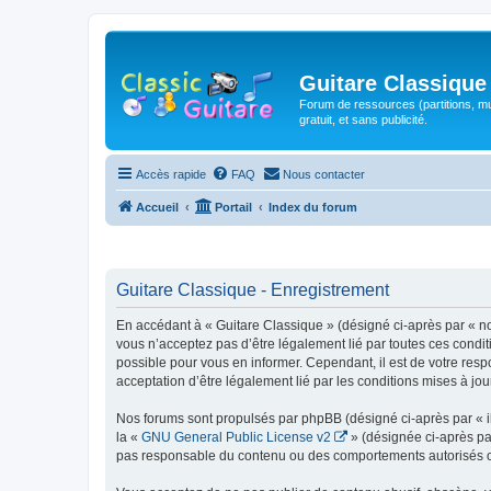
Guitare Classique
Forum de ressources (partitions, mu
gratuit, et sans publicité.
Accès rapide
FAQ
Nous contacter
Accueil
Portail
Index du forum
Guitare Classique - Enregistrement
En accédant à « Guitare Classique » (désigné ci-après par « nous
vous n’acceptez pas d’être légalement lié par toutes ces condit
possible pour vous en informer. Cependant, il est de votre respo
acceptation d’être légalement lié par les conditions mises à jou
Nos forums sont propulsés par phpBB (désigné ci-après par « il
la «
GNU General Public License v2
» (désignée ci-après pa
pas responsable du contenu ou des comportements autorisés ou i