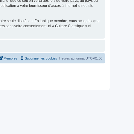
icite, que ce soit en vertu des lois de votre pays, du pays où
ification à votre fournisseur d’accès à Internet si nous le
 notre seule discrétion. En tant que membre, vous acceptez que
ers sans votre consentement, ni « Guitare Classique » ni
Membres
Supprimer les cookies
Heures au format
UTC+01:00