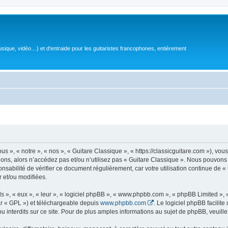
sique, vidéo…) et d'entraide pour les guitaristes francophones, entièrement
 », « notre », « nos », « Guitare Classique », « https://classicguitare.com »), vous
ions, alors n’accédez pas et/ou n’utilisez pas « Guitare Classique ». Nous pouvons 
nsabilité de vérifier ce document régulièrement, car votre utilisation continue de «
r et/ou modifiées.
s », « eux », « leur », « logiciel phpBB », « www.phpbb.com », « phpBB Limited »,
r « GPL ») et téléchargeable depuis
www.phpbb.com
. Le logiciel phpBB facilit
nterdits sur ce site. Pour de plus amples informations au sujet de phpBB, veuille