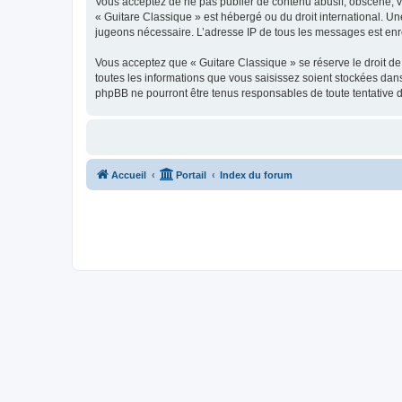
Vous acceptez de ne pas publier de contenu abusif, obscène, vul
« Guitare Classique » est hébergé ou du droit international. Un
jugeons nécessaire. L’adresse IP de tous les messages est enre
Vous acceptez que « Guitare Classique » se réserve le droit de 
toutes les informations que vous saisissez soient stockées dan
phpBB ne pourront être tenus responsables de toute tentative 
Accueil
Portail
Index du forum