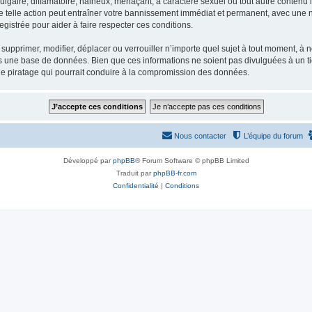
gaire, diffamatoire, haineux, menaçant, à caractère sexuel ou tout autre contenu ill
e telle action peut entraîner votre bannissement immédiat et permanent, avec une not
gistrée pour aider à faire respecter ces conditions.
supprimer, modifier, déplacer ou verrouiller n’importe quel sujet à tout moment, à
s une base de données. Bien que ces informations ne soient pas divulguées à un ti
de piratage qui pourrait conduire à la compromission des données.
Nous contacter
L’équipe du forum
Développé par
phpBB
® Forum Software © phpBB Limited
Traduit par
phpBB-fr.com
Confidentialité
|
Conditions