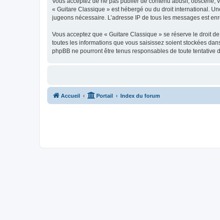
Vous acceptez de ne pas publier de contenu abusif, obscène, vul
« Guitare Classique » est hébergé ou du droit international. Un
jugeons nécessaire. L’adresse IP de tous les messages est enre
Vous acceptez que « Guitare Classique » se réserve le droit de 
toutes les informations que vous saisissez soient stockées dan
phpBB ne pourront être tenus responsables de toute tentative 
Accueil
Portail
Index du forum