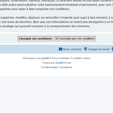
gaire, diffamatoire, haineux, menaçant, à caractère sexuel ou tout autre contenu ill
e telle action peut entraîner votre bannissement immédiat et permanent, avec une not
gistrée pour aider à faire respecter ces conditions.
supprimer, modifier, déplacer ou verrouiller n’importe quel sujet à tout moment, à
s une base de données. Bien que ces informations ne soient pas divulguées à un ti
de piratage qui pourrait conduire à la compromission des données.
Nous contacter
L’équipe du forum
Développé par
phpBB
® Forum Software © phpBB Limited
Traduit par
phpBB-fr.com
Confidentialité
|
Conditions