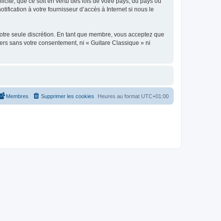
icite, que ce soit en vertu des lois de votre pays, du pays où
ification à votre fournisseur d’accès à Internet si nous le
 notre seule discrétion. En tant que membre, vous acceptez que
ers sans votre consentement, ni « Guitare Classique » ni
Membres
Supprimer les cookies
Heures au format
UTC+01:00