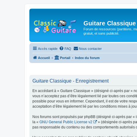
Guitare Classique
Forum de ressources (partitions, mu
gratuit, et sans publicité.
Accès rapide
FAQ
Nous contacter
Accueil
Portail
Index du forum
Guitare Classique - Enregistrement
En accédant à « Guitare Classique » (désigné ci-après par « nous
vous n’acceptez pas d’être légalement lié par toutes ces condit
possible pour vous en informer. Cependant, il est de votre respo
acceptation d’être légalement lié par les conditions mises à jou
Nos forums sont propulsés par phpBB (désigné ci-après par « il
la «
GNU General Public License v2
» (désignée ci-après pa
pas responsable du contenu ou des comportements autorisés ou i