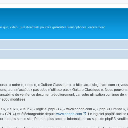
sique, vidéo…) et d'entraide pour les guitaristes francophones, entièrement
 », « notre », « nos », « Guitare Classique », « https://classicguitare.com »), vous
ions, alors n’accédez pas et/ou n’utilisez pas « Guitare Classique ». Nous pouvons 
nsabilité de vérifier ce document régulièrement, car votre utilisation continue de «
r et/ou modifiées.
s », « eux », « leur », « logiciel phpBB », « www.phpbb.com », « phpBB Limited »,
r « GPL ») et téléchargeable depuis
www.phpbb.com
. Le logiciel phpBB facilit
nterdits sur ce site. Pour de plus amples informations au sujet de phpBB, veuille