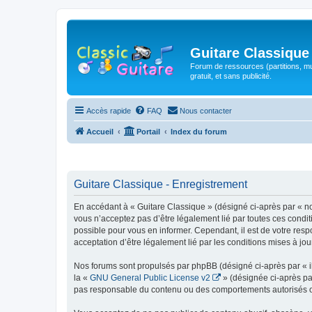
Guitare Classique
Forum de ressources (partitions, mu
gratuit, et sans publicité.
Accès rapide
FAQ
Nous contacter
Accueil
Portail
Index du forum
Guitare Classique - Enregistrement
En accédant à « Guitare Classique » (désigné ci-après par « nous
vous n’acceptez pas d’être légalement lié par toutes ces condit
possible pour vous en informer. Cependant, il est de votre respo
acceptation d’être légalement lié par les conditions mises à jou
Nos forums sont propulsés par phpBB (désigné ci-après par « il
la «
GNU General Public License v2
» (désignée ci-après pa
pas responsable du contenu ou des comportements autorisés ou i