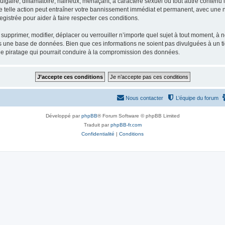
gaire, diffamatoire, haineux, menaçant, à caractère sexuel ou tout autre contenu ill
e telle action peut entraîner votre bannissement immédiat et permanent, avec une not
gistrée pour aider à faire respecter ces conditions.
supprimer, modifier, déplacer ou verrouiller n’importe quel sujet à tout moment, à
s une base de données. Bien que ces informations ne soient pas divulguées à un ti
de piratage qui pourrait conduire à la compromission des données.
Nous contacter
L’équipe du forum
Développé par
phpBB
® Forum Software © phpBB Limited
Traduit par
phpBB-fr.com
Confidentialité
|
Conditions