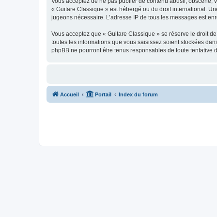
Vous acceptez de ne pas publier de contenu abusif, obscène, vul
« Guitare Classique » est hébergé ou du droit international. Un
jugeons nécessaire. L’adresse IP de tous les messages est enre
Vous acceptez que « Guitare Classique » se réserve le droit de 
toutes les informations que vous saisissez soient stockées dan
phpBB ne pourront être tenus responsables de toute tentative 
Accueil
Portail
Index du forum