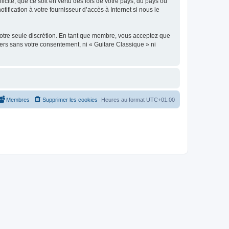
icite, que ce soit en vertu des lois de votre pays, du pays où
ification à votre fournisseur d’accès à Internet si nous le
 notre seule discrétion. En tant que membre, vous acceptez que
ers sans votre consentement, ni « Guitare Classique » ni
Membres
Supprimer les cookies
Heures au format
UTC+01:00