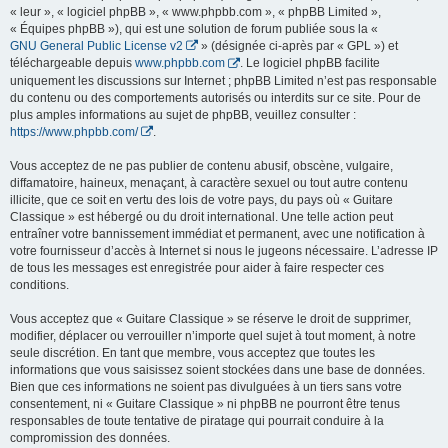
« leur », « logiciel phpBB », « www.phpbb.com », « phpBB Limited »,
« Équipes phpBB »), qui est une solution de forum publiée sous la «
GNU General Public License v2
» (désignée ci-après par « GPL ») et
téléchargeable depuis
www.phpbb.com
. Le logiciel phpBB facilite
uniquement les discussions sur Internet ; phpBB Limited n’est pas responsable
du contenu ou des comportements autorisés ou interdits sur ce site. Pour de
plus amples informations au sujet de phpBB, veuillez consulter :
https://www.phpbb.com/
.
Vous acceptez de ne pas publier de contenu abusif, obscène, vulgaire,
diffamatoire, haineux, menaçant, à caractère sexuel ou tout autre contenu
illicite, que ce soit en vertu des lois de votre pays, du pays où « Guitare
Classique » est hébergé ou du droit international. Une telle action peut
entraîner votre bannissement immédiat et permanent, avec une notification à
votre fournisseur d’accès à Internet si nous le jugeons nécessaire. L’adresse IP
de tous les messages est enregistrée pour aider à faire respecter ces
conditions.
Vous acceptez que « Guitare Classique » se réserve le droit de supprimer,
modifier, déplacer ou verrouiller n’importe quel sujet à tout moment, à notre
seule discrétion. En tant que membre, vous acceptez que toutes les
informations que vous saisissez soient stockées dans une base de données.
Bien que ces informations ne soient pas divulguées à un tiers sans votre
consentement, ni « Guitare Classique » ni phpBB ne pourront être tenus
responsables de toute tentative de piratage qui pourrait conduire à la
compromission des données.