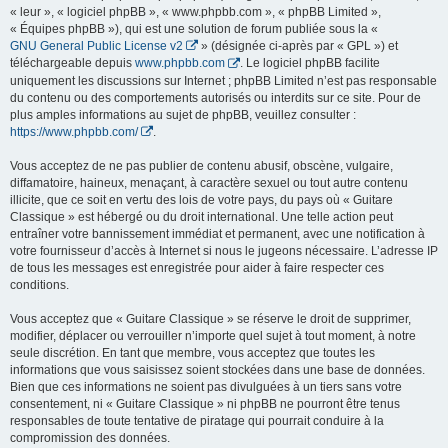
« leur », « logiciel phpBB », « www.phpbb.com », « phpBB Limited »,
« Équipes phpBB »), qui est une solution de forum publiée sous la «
GNU General Public License v2
» (désignée ci-après par « GPL ») et
téléchargeable depuis
www.phpbb.com
. Le logiciel phpBB facilite
uniquement les discussions sur Internet ; phpBB Limited n’est pas responsable
du contenu ou des comportements autorisés ou interdits sur ce site. Pour de
plus amples informations au sujet de phpBB, veuillez consulter :
https://www.phpbb.com/
.
Vous acceptez de ne pas publier de contenu abusif, obscène, vulgaire,
diffamatoire, haineux, menaçant, à caractère sexuel ou tout autre contenu
illicite, que ce soit en vertu des lois de votre pays, du pays où « Guitare
Classique » est hébergé ou du droit international. Une telle action peut
entraîner votre bannissement immédiat et permanent, avec une notification à
votre fournisseur d’accès à Internet si nous le jugeons nécessaire. L’adresse IP
de tous les messages est enregistrée pour aider à faire respecter ces
conditions.
Vous acceptez que « Guitare Classique » se réserve le droit de supprimer,
modifier, déplacer ou verrouiller n’importe quel sujet à tout moment, à notre
seule discrétion. En tant que membre, vous acceptez que toutes les
informations que vous saisissez soient stockées dans une base de données.
Bien que ces informations ne soient pas divulguées à un tiers sans votre
consentement, ni « Guitare Classique » ni phpBB ne pourront être tenus
responsables de toute tentative de piratage qui pourrait conduire à la
compromission des données.