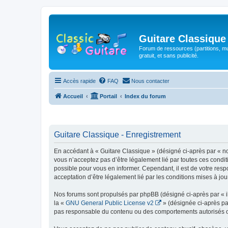
Guitare Classique
Forum de ressources (partitions, mu
gratuit, et sans publicité.
Accès rapide
FAQ
Nous contacter
Accueil
Portail
Index du forum
Guitare Classique - Enregistrement
En accédant à « Guitare Classique » (désigné ci-après par « nous
vous n’acceptez pas d’être légalement lié par toutes ces condit
possible pour vous en informer. Cependant, il est de votre respo
acceptation d’être légalement lié par les conditions mises à jou
Nos forums sont propulsés par phpBB (désigné ci-après par « il
la «
GNU General Public License v2
» (désignée ci-après pa
pas responsable du contenu ou des comportements autorisés ou i