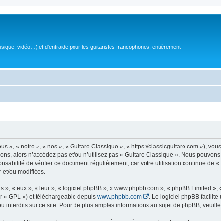
sique, vidéo…) et d'entraide pour les guitaristes francophones, entièrement
 », « notre », « nos », « Guitare Classique », « https://classicguitare.com »), vous
ions, alors n’accédez pas et/ou n’utilisez pas « Guitare Classique ». Nous pouvons 
nsabilité de vérifier ce document régulièrement, car votre utilisation continue de «
r et/ou modifiées.
s », « eux », « leur », « logiciel phpBB », « www.phpbb.com », « phpBB Limited »,
r « GPL ») et téléchargeable depuis
www.phpbb.com
. Le logiciel phpBB facilit
nterdits sur ce site. Pour de plus amples informations au sujet de phpBB, veuille