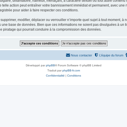
gaire, diffamatoire, haineux, menaçant, à caractère sexuel ou tout autre contenu ill
e telle action peut entraîner votre bannissement immédiat et permanent, avec une not
gistrée pour aider à faire respecter ces conditions.
supprimer, modifier, déplacer ou verrouiller n’importe quel sujet à tout moment, à
s une base de données. Bien que ces informations ne soient pas divulguées à un ti
de piratage qui pourrait conduire à la compromission des données.
Nous contacter
L’équipe du forum
Développé par
phpBB
® Forum Software © phpBB Limited
Traduit par
phpBB-fr.com
Confidentialité
|
Conditions