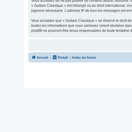
Vous acceptez de ne pas publier de contenu abusif, obscène, vul
« Guitare Classique » est hébergé ou du droit international. Un
jugeons nécessaire. L’adresse IP de tous les messages est enre
Vous acceptez que « Guitare Classique » se réserve le droit de 
toutes les informations que vous saisissez soient stockées dan
phpBB ne pourront être tenus responsables de toute tentative 
Accueil
Portail
Index du forum