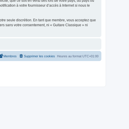
icite, que ce soit en vertu des lois de votre pays, du pays où
ification à votre fournisseur d’accès à Internet si nous le
 notre seule discrétion. En tant que membre, vous acceptez que
ers sans votre consentement, ni « Guitare Classique » ni
Membres
Supprimer les cookies
Heures au format
UTC+01:00