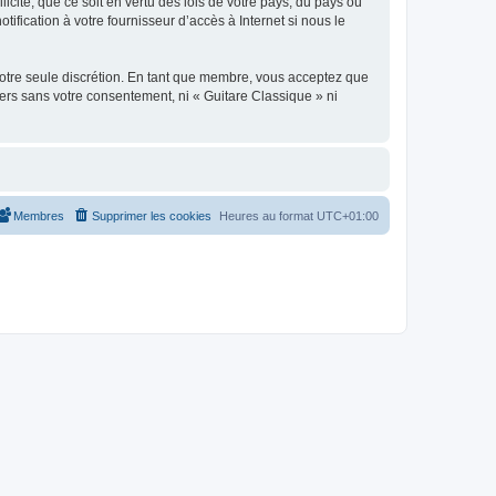
icite, que ce soit en vertu des lois de votre pays, du pays où
ification à votre fournisseur d’accès à Internet si nous le
 notre seule discrétion. En tant que membre, vous acceptez que
ers sans votre consentement, ni « Guitare Classique » ni
Membres
Supprimer les cookies
Heures au format
UTC+01:00