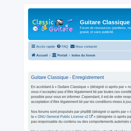
Guitare Classique
Forum de ressources (partitions, mu
gratuit, et sans publicité.
Accès rapide
FAQ
Nous contacter
Accueil
Portail
Index du forum
Guitare Classique - Enregistrement
En accédant à « Guitare Classique » (désigné ci-après par « nous
vous n’acceptez pas d’être légalement lié par toutes ces condit
possible pour vous en informer. Cependant, il est de votre respo
acceptation d’être légalement lié par les conditions mises à jou
Nos forums sont propulsés par phpBB (désigné ci-après par « il
la «
GNU General Public License v2
» (désignée ci-après pa
pas responsable du contenu ou des comportements autorisés ou i