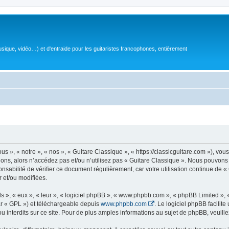
sique, vidéo…) et d'entraide pour les guitaristes francophones, entièrement
 », « notre », « nos », « Guitare Classique », « https://classicguitare.com »), vous
ions, alors n’accédez pas et/ou n’utilisez pas « Guitare Classique ». Nous pouvons 
nsabilité de vérifier ce document régulièrement, car votre utilisation continue de «
r et/ou modifiées.
s », « eux », « leur », « logiciel phpBB », « www.phpbb.com », « phpBB Limited »,
r « GPL ») et téléchargeable depuis
www.phpbb.com
. Le logiciel phpBB facilit
nterdits sur ce site. Pour de plus amples informations au sujet de phpBB, veuille