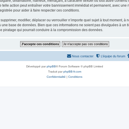
gaire, diffamatoire, haineux, menaçant, à caractère sexuel ou tout autre contenu ill
e telle action peut entraîner votre bannissement immédiat et permanent, avec une not
gistrée pour aider à faire respecter ces conditions.
supprimer, modifier, déplacer ou verrouiller n’importe quel sujet à tout moment, à
s une base de données. Bien que ces informations ne soient pas divulguées à un ti
de piratage qui pourrait conduire à la compromission des données.
Nous contacter
L’équipe du forum
Développé par
phpBB
® Forum Software © phpBB Limited
Traduit par
phpBB-fr.com
Confidentialité
|
Conditions