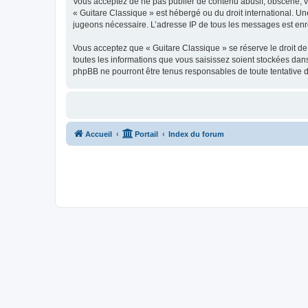
Vous acceptez de ne pas publier de contenu abusif, obscène, vul
« Guitare Classique » est hébergé ou du droit international. Un
jugeons nécessaire. L’adresse IP de tous les messages est enre
Vous acceptez que « Guitare Classique » se réserve le droit de 
toutes les informations que vous saisissez soient stockées dan
phpBB ne pourront être tenus responsables de toute tentative 
Accueil
Portail
Index du forum