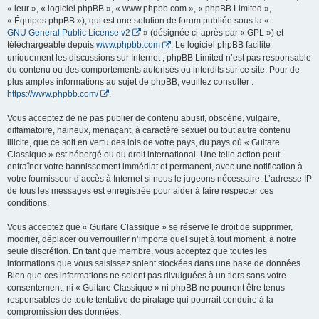
« leur », « logiciel phpBB », « www.phpbb.com », « phpBB Limited »,
« Équipes phpBB »), qui est une solution de forum publiée sous la «
GNU General Public License v2
» (désignée ci-après par « GPL ») et
téléchargeable depuis
www.phpbb.com
. Le logiciel phpBB facilite
uniquement les discussions sur Internet ; phpBB Limited n’est pas responsable
du contenu ou des comportements autorisés ou interdits sur ce site. Pour de
plus amples informations au sujet de phpBB, veuillez consulter :
https://www.phpbb.com/
.
Vous acceptez de ne pas publier de contenu abusif, obscène, vulgaire,
diffamatoire, haineux, menaçant, à caractère sexuel ou tout autre contenu
illicite, que ce soit en vertu des lois de votre pays, du pays où « Guitare
Classique » est hébergé ou du droit international. Une telle action peut
entraîner votre bannissement immédiat et permanent, avec une notification à
votre fournisseur d’accès à Internet si nous le jugeons nécessaire. L’adresse IP
de tous les messages est enregistrée pour aider à faire respecter ces
conditions.
Vous acceptez que « Guitare Classique » se réserve le droit de supprimer,
modifier, déplacer ou verrouiller n’importe quel sujet à tout moment, à notre
seule discrétion. En tant que membre, vous acceptez que toutes les
informations que vous saisissez soient stockées dans une base de données.
Bien que ces informations ne soient pas divulguées à un tiers sans votre
consentement, ni « Guitare Classique » ni phpBB ne pourront être tenus
responsables de toute tentative de piratage qui pourrait conduire à la
compromission des données.