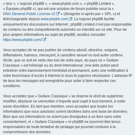
« leur », « logiciel phpBB », « www.phpbb.com », « phpBB Limited »,
« Équipes phpBB »), qui est une solution de forum publiée sous la «
GNU General Public License v2
» (désignée ci-après par « GPL ») et
téléchargeable depuis
www.phpbb.com
. Le logiciel phpBB facilite
uniquement les discussions sur Internet ; phpBB Limited n’est pas responsable
du contenu ou des comportements autorisés ou interdits sur ce site. Pour de
plus amples informations au sujet de phpBB, veuillez consulter :
https://www.phpbb.com/
.
Vous acceptez de ne pas publier de contenu abusif, obscène, vulgaire,
diffamatoire, haineux, menaçant, à caractère sexuel ou tout autre contenu
illicite, que ce soit en vertu des lois de votre pays, du pays où « Guitare
Classique » est hébergé ou du droit international. Une telle action peut
entraîner votre bannissement immédiat et permanent, avec une notification à
votre fournisseur d’accès à Internet si nous le jugeons nécessaire. L’adresse IP
de tous les messages est enregistrée pour aider à faire respecter ces
conditions.
Vous acceptez que « Guitare Classique » se réserve le droit de supprimer,
modifier, déplacer ou verrouiller n’importe quel sujet à tout moment, à notre
seule discrétion. En tant que membre, vous acceptez que toutes les
informations que vous saisissez soient stockées dans une base de données.
Bien que ces informations ne soient pas divulguées à un tiers sans votre
consentement, ni « Guitare Classique » ni phpBB ne pourront être tenus
responsables de toute tentative de piratage qui pourrait conduire à la
compromission des données.