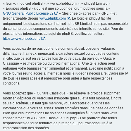
« leur », « logiciel phpBB », « www.phpbb.com », « phpBB Limited »,
« Équipes phpBB »), qui est une solution de forum publiée sous la «
GNU General Public License v2
» (désignée ci-après par « GPL ») et
téléchargeable depuis
www.phpbb.com
. Le logiciel phpBB facilite
uniquement les discussions sur Internet ; phpBB Limited n’est pas responsable
du contenu ou des comportements autorisés ou interdits sur ce site. Pour de
plus amples informations au sujet de phpBB, veuillez consulter :
https://www.phpbb.com/
.
Vous acceptez de ne pas publier de contenu abusif, obscène, vulgaire,
diffamatoire, haineux, menaçant, à caractère sexuel ou tout autre contenu
illicite, que ce soit en vertu des lois de votre pays, du pays où « Guitare
Classique » est hébergé ou du droit international. Une telle action peut
entraîner votre bannissement immédiat et permanent, avec une notification à
votre fournisseur d’accès à Internet si nous le jugeons nécessaire. L’adresse IP
de tous les messages est enregistrée pour aider à faire respecter ces
conditions.
Vous acceptez que « Guitare Classique » se réserve le droit de supprimer,
modifier, déplacer ou verrouiller n’importe quel sujet à tout moment, à notre
seule discrétion. En tant que membre, vous acceptez que toutes les
informations que vous saisissez soient stockées dans une base de données.
Bien que ces informations ne soient pas divulguées à un tiers sans votre
consentement, ni « Guitare Classique » ni phpBB ne pourront être tenus
responsables de toute tentative de piratage qui pourrait conduire à la
compromission des données.