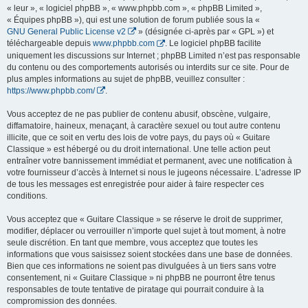
« leur », « logiciel phpBB », « www.phpbb.com », « phpBB Limited »,
« Équipes phpBB »), qui est une solution de forum publiée sous la «
GNU General Public License v2
» (désignée ci-après par « GPL ») et
téléchargeable depuis
www.phpbb.com
. Le logiciel phpBB facilite
uniquement les discussions sur Internet ; phpBB Limited n’est pas responsable
du contenu ou des comportements autorisés ou interdits sur ce site. Pour de
plus amples informations au sujet de phpBB, veuillez consulter :
https://www.phpbb.com/
.
Vous acceptez de ne pas publier de contenu abusif, obscène, vulgaire,
diffamatoire, haineux, menaçant, à caractère sexuel ou tout autre contenu
illicite, que ce soit en vertu des lois de votre pays, du pays où « Guitare
Classique » est hébergé ou du droit international. Une telle action peut
entraîner votre bannissement immédiat et permanent, avec une notification à
votre fournisseur d’accès à Internet si nous le jugeons nécessaire. L’adresse IP
de tous les messages est enregistrée pour aider à faire respecter ces
conditions.
Vous acceptez que « Guitare Classique » se réserve le droit de supprimer,
modifier, déplacer ou verrouiller n’importe quel sujet à tout moment, à notre
seule discrétion. En tant que membre, vous acceptez que toutes les
informations que vous saisissez soient stockées dans une base de données.
Bien que ces informations ne soient pas divulguées à un tiers sans votre
consentement, ni « Guitare Classique » ni phpBB ne pourront être tenus
responsables de toute tentative de piratage qui pourrait conduire à la
compromission des données.