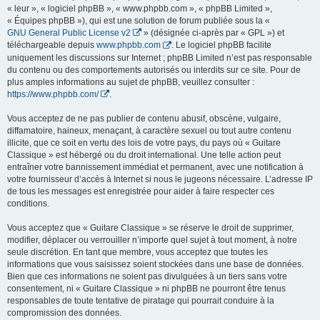
« leur », « logiciel phpBB », « www.phpbb.com », « phpBB Limited »,
« Équipes phpBB »), qui est une solution de forum publiée sous la «
GNU General Public License v2
» (désignée ci-après par « GPL ») et
téléchargeable depuis
www.phpbb.com
. Le logiciel phpBB facilite
uniquement les discussions sur Internet ; phpBB Limited n’est pas responsable
du contenu ou des comportements autorisés ou interdits sur ce site. Pour de
plus amples informations au sujet de phpBB, veuillez consulter :
https://www.phpbb.com/
.
Vous acceptez de ne pas publier de contenu abusif, obscène, vulgaire,
diffamatoire, haineux, menaçant, à caractère sexuel ou tout autre contenu
illicite, que ce soit en vertu des lois de votre pays, du pays où « Guitare
Classique » est hébergé ou du droit international. Une telle action peut
entraîner votre bannissement immédiat et permanent, avec une notification à
votre fournisseur d’accès à Internet si nous le jugeons nécessaire. L’adresse IP
de tous les messages est enregistrée pour aider à faire respecter ces
conditions.
Vous acceptez que « Guitare Classique » se réserve le droit de supprimer,
modifier, déplacer ou verrouiller n’importe quel sujet à tout moment, à notre
seule discrétion. En tant que membre, vous acceptez que toutes les
informations que vous saisissez soient stockées dans une base de données.
Bien que ces informations ne soient pas divulguées à un tiers sans votre
consentement, ni « Guitare Classique » ni phpBB ne pourront être tenus
responsables de toute tentative de piratage qui pourrait conduire à la
compromission des données.