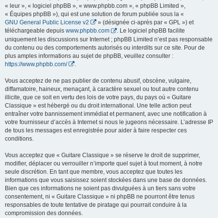
« leur », « logiciel phpBB », « www.phpbb.com », « phpBB Limited »,
« Équipes phpBB »), qui est une solution de forum publiée sous la «
GNU General Public License v2
» (désignée ci-après par « GPL ») et
téléchargeable depuis
www.phpbb.com
. Le logiciel phpBB facilite
uniquement les discussions sur Internet ; phpBB Limited n’est pas responsable
du contenu ou des comportements autorisés ou interdits sur ce site. Pour de
plus amples informations au sujet de phpBB, veuillez consulter :
https://www.phpbb.com/
.
Vous acceptez de ne pas publier de contenu abusif, obscène, vulgaire,
diffamatoire, haineux, menaçant, à caractère sexuel ou tout autre contenu
illicite, que ce soit en vertu des lois de votre pays, du pays où « Guitare
Classique » est hébergé ou du droit international. Une telle action peut
entraîner votre bannissement immédiat et permanent, avec une notification à
votre fournisseur d’accès à Internet si nous le jugeons nécessaire. L’adresse IP
de tous les messages est enregistrée pour aider à faire respecter ces
conditions.
Vous acceptez que « Guitare Classique » se réserve le droit de supprimer,
modifier, déplacer ou verrouiller n’importe quel sujet à tout moment, à notre
seule discrétion. En tant que membre, vous acceptez que toutes les
informations que vous saisissez soient stockées dans une base de données.
Bien que ces informations ne soient pas divulguées à un tiers sans votre
consentement, ni « Guitare Classique » ni phpBB ne pourront être tenus
responsables de toute tentative de piratage qui pourrait conduire à la
compromission des données.