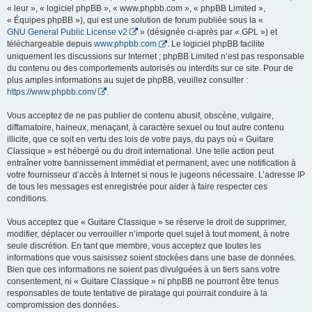
« leur », « logiciel phpBB », « www.phpbb.com », « phpBB Limited »,
« Équipes phpBB »), qui est une solution de forum publiée sous la «
GNU General Public License v2
» (désignée ci-après par « GPL ») et
téléchargeable depuis
www.phpbb.com
. Le logiciel phpBB facilite
uniquement les discussions sur Internet ; phpBB Limited n’est pas responsable
du contenu ou des comportements autorisés ou interdits sur ce site. Pour de
plus amples informations au sujet de phpBB, veuillez consulter :
https://www.phpbb.com/
.
Vous acceptez de ne pas publier de contenu abusif, obscène, vulgaire,
diffamatoire, haineux, menaçant, à caractère sexuel ou tout autre contenu
illicite, que ce soit en vertu des lois de votre pays, du pays où « Guitare
Classique » est hébergé ou du droit international. Une telle action peut
entraîner votre bannissement immédiat et permanent, avec une notification à
votre fournisseur d’accès à Internet si nous le jugeons nécessaire. L’adresse IP
de tous les messages est enregistrée pour aider à faire respecter ces
conditions.
Vous acceptez que « Guitare Classique » se réserve le droit de supprimer,
modifier, déplacer ou verrouiller n’importe quel sujet à tout moment, à notre
seule discrétion. En tant que membre, vous acceptez que toutes les
informations que vous saisissez soient stockées dans une base de données.
Bien que ces informations ne soient pas divulguées à un tiers sans votre
consentement, ni « Guitare Classique » ni phpBB ne pourront être tenus
responsables de toute tentative de piratage qui pourrait conduire à la
compromission des données.