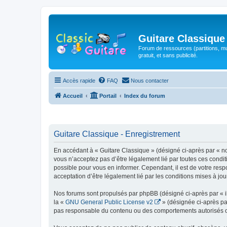
Guitare Classique
Forum de ressources (partitions, mu
gratuit, et sans publicité.
Accès rapide
FAQ
Nous contacter
Accueil
Portail
Index du forum
Guitare Classique - Enregistrement
En accédant à « Guitare Classique » (désigné ci-après par « nous
vous n’acceptez pas d’être légalement lié par toutes ces condit
possible pour vous en informer. Cependant, il est de votre respo
acceptation d’être légalement lié par les conditions mises à jou
Nos forums sont propulsés par phpBB (désigné ci-après par « il
la «
GNU General Public License v2
» (désignée ci-après pa
pas responsable du contenu ou des comportements autorisés ou i