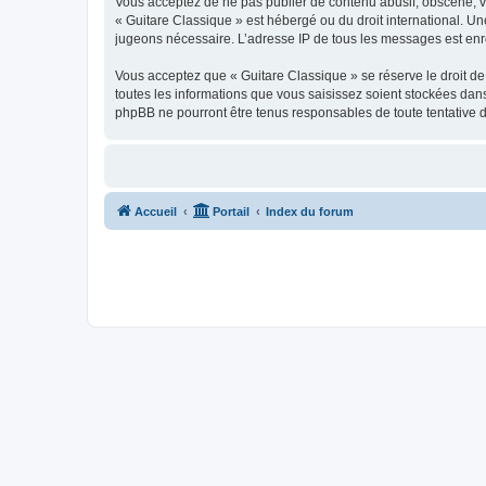
Vous acceptez de ne pas publier de contenu abusif, obscène, vul
« Guitare Classique » est hébergé ou du droit international. Un
jugeons nécessaire. L’adresse IP de tous les messages est enre
Vous acceptez que « Guitare Classique » se réserve le droit de 
toutes les informations que vous saisissez soient stockées dan
phpBB ne pourront être tenus responsables de toute tentative 
Accueil
Portail
Index du forum