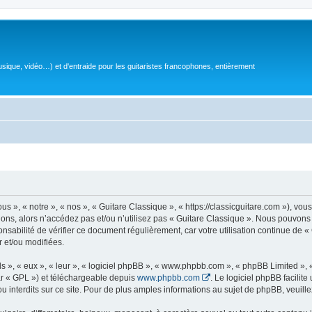
sique, vidéo…) et d'entraide pour les guitaristes francophones, entièrement
 », « notre », « nos », « Guitare Classique », « https://classicguitare.com »), vous
ions, alors n’accédez pas et/ou n’utilisez pas « Guitare Classique ». Nous pouvons 
nsabilité de vérifier ce document régulièrement, car votre utilisation continue de «
r et/ou modifiées.
s », « eux », « leur », « logiciel phpBB », « www.phpbb.com », « phpBB Limited »,
r « GPL ») et téléchargeable depuis
www.phpbb.com
. Le logiciel phpBB facilit
nterdits sur ce site. Pour de plus amples informations au sujet de phpBB, veuille