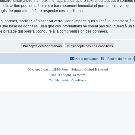
gaire, diffamatoire, haineux, menaçant, à caractère sexuel ou tout autre contenu ill
e telle action peut entraîner votre bannissement immédiat et permanent, avec une not
gistrée pour aider à faire respecter ces conditions.
supprimer, modifier, déplacer ou verrouiller n’importe quel sujet à tout moment, à
s une base de données. Bien que ces informations ne soient pas divulguées à un ti
de piratage qui pourrait conduire à la compromission des données.
Nous contacter
L’équipe du forum
Développé par
phpBB
® Forum Software © phpBB Limited
Traduit par
phpBB-fr.com
Confidentialité
|
Conditions