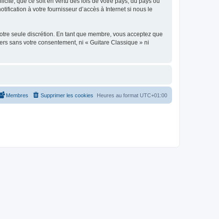
icite, que ce soit en vertu des lois de votre pays, du pays où
ification à votre fournisseur d’accès à Internet si nous le
 notre seule discrétion. En tant que membre, vous acceptez que
ers sans votre consentement, ni « Guitare Classique » ni
Membres
Supprimer les cookies
Heures au format
UTC+01:00