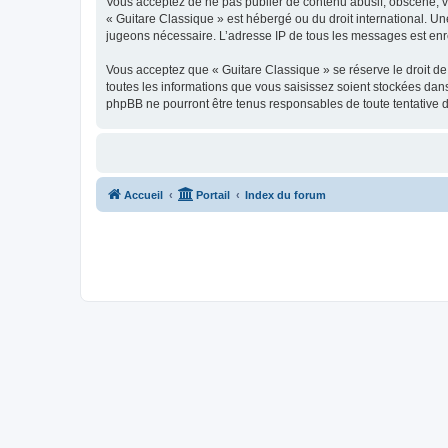
Vous acceptez de ne pas publier de contenu abusif, obscène, vul
« Guitare Classique » est hébergé ou du droit international. Un
jugeons nécessaire. L’adresse IP de tous les messages est enre
Vous acceptez que « Guitare Classique » se réserve le droit de 
toutes les informations que vous saisissez soient stockées dan
phpBB ne pourront être tenus responsables de toute tentative 
Accueil
Portail
Index du forum