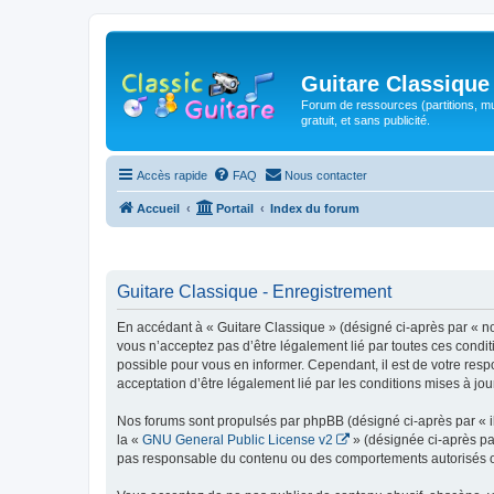
Guitare Classique
Forum de ressources (partitions, mu
gratuit, et sans publicité.
Accès rapide
FAQ
Nous contacter
Accueil
Portail
Index du forum
Guitare Classique - Enregistrement
En accédant à « Guitare Classique » (désigné ci-après par « nous
vous n’acceptez pas d’être légalement lié par toutes ces condit
possible pour vous en informer. Cependant, il est de votre respo
acceptation d’être légalement lié par les conditions mises à jou
Nos forums sont propulsés par phpBB (désigné ci-après par « il
la «
GNU General Public License v2
» (désignée ci-après pa
pas responsable du contenu ou des comportements autorisés ou i