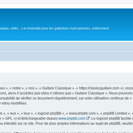
sique, vidéo…) et d'entraide pour les guitaristes francophones, entièrement
 », « notre », « nos », « Guitare Classique », « https://classicguitare.com »), vous
ions, alors n’accédez pas et/ou n’utilisez pas « Guitare Classique ». Nous pouvons 
nsabilité de vérifier ce document régulièrement, car votre utilisation continue de «
r et/ou modifiées.
s », « eux », « leur », « logiciel phpBB », « www.phpbb.com », « phpBB Limited »,
r « GPL ») et téléchargeable depuis
www.phpbb.com
. Le logiciel phpBB facilit
nterdits sur ce site. Pour de plus amples informations au sujet de phpBB, veuille