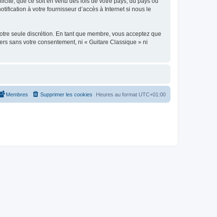
icite, que ce soit en vertu des lois de votre pays, du pays où
ification à votre fournisseur d’accès à Internet si nous le
 notre seule discrétion. En tant que membre, vous acceptez que
ers sans votre consentement, ni « Guitare Classique » ni
Membres
Supprimer les cookies
Heures au format
UTC+01:00