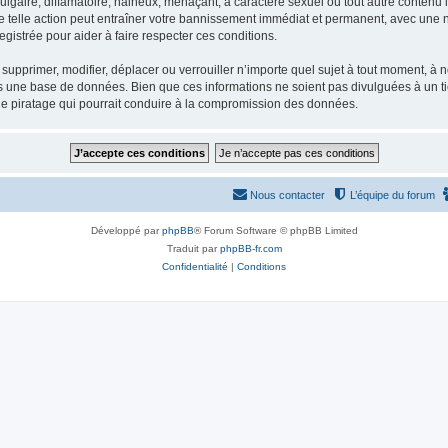
gaire, diffamatoire, haineux, menaçant, à caractère sexuel ou tout autre contenu ill
e telle action peut entraîner votre bannissement immédiat et permanent, avec une not
gistrée pour aider à faire respecter ces conditions.
supprimer, modifier, déplacer ou verrouiller n’importe quel sujet à tout moment, à
s une base de données. Bien que ces informations ne soient pas divulguées à un ti
de piratage qui pourrait conduire à la compromission des données.
Nous contacter
L’équipe du forum
Développé par
phpBB
® Forum Software © phpBB Limited
Traduit par
phpBB-fr.com
Confidentialité
|
Conditions