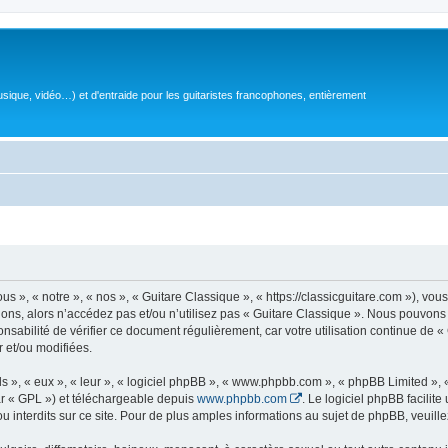
sique, vidéo…) et d'entraide pour les guitaristes francophones, entièrement
 », « notre », « nos », « Guitare Classique », « https://classicguitare.com »), vous
ions, alors n’accédez pas et/ou n’utilisez pas « Guitare Classique ». Nous pouvons 
nsabilité de vérifier ce document régulièrement, car votre utilisation continue de «
r et/ou modifiées.
s », « eux », « leur », « logiciel phpBB », « www.phpbb.com », « phpBB Limited »,
r « GPL ») et téléchargeable depuis
www.phpbb.com
. Le logiciel phpBB facilit
nterdits sur ce site. Pour de plus amples informations au sujet de phpBB, veuille