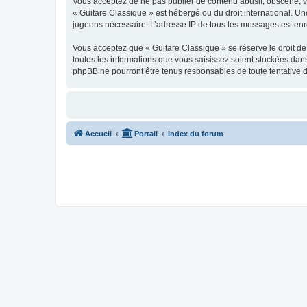
Vous acceptez de ne pas publier de contenu abusif, obscène, vul
« Guitare Classique » est hébergé ou du droit international. Un
jugeons nécessaire. L’adresse IP de tous les messages est enre
Vous acceptez que « Guitare Classique » se réserve le droit de 
toutes les informations que vous saisissez soient stockées dan
phpBB ne pourront être tenus responsables de toute tentative 
Accueil
Portail
Index du forum