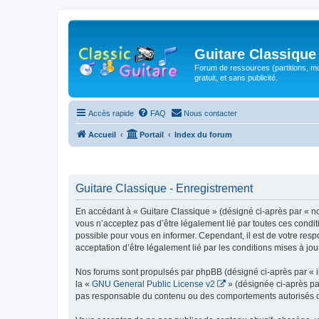
Guitare Classique
Forum de ressources (partitions, mu
gratuit, et sans publicité.
Accès rapide
FAQ
Nous contacter
Accueil
Portail
Index du forum
Guitare Classique - Enregistrement
En accédant à « Guitare Classique » (désigné ci-après par « nous
vous n’acceptez pas d’être légalement lié par toutes ces condit
possible pour vous en informer. Cependant, il est de votre respo
acceptation d’être légalement lié par les conditions mises à jou
Nos forums sont propulsés par phpBB (désigné ci-après par « il
la «
GNU General Public License v2
» (désignée ci-après pa
pas responsable du contenu ou des comportements autorisés ou i