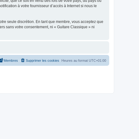
icite, que ce soit en vertu des lois de votre pays, du pays où
ification à votre fournisseur d’accès à Internet si nous le
 notre seule discrétion. En tant que membre, vous acceptez que
ers sans votre consentement, ni « Guitare Classique » ni
Membres
Supprimer les cookies
Heures au format
UTC+01:00