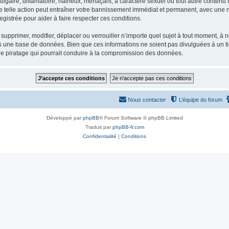
gaire, diffamatoire, haineux, menaçant, à caractère sexuel ou tout autre contenu ill
e telle action peut entraîner votre bannissement immédiat et permanent, avec une not
gistrée pour aider à faire respecter ces conditions.
supprimer, modifier, déplacer ou verrouiller n’importe quel sujet à tout moment, à
s une base de données. Bien que ces informations ne soient pas divulguées à un ti
de piratage qui pourrait conduire à la compromission des données.
Nous contacter
L’équipe du forum
Développé par
phpBB
® Forum Software © phpBB Limited
Traduit par
phpBB-fr.com
Confidentialité
|
Conditions