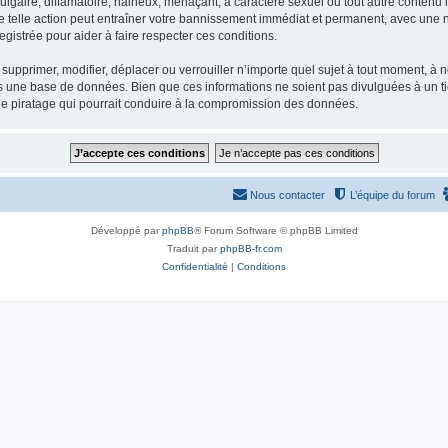
gaire, diffamatoire, haineux, menaçant, à caractère sexuel ou tout autre contenu ill
e telle action peut entraîner votre bannissement immédiat et permanent, avec une not
gistrée pour aider à faire respecter ces conditions.
supprimer, modifier, déplacer ou verrouiller n’importe quel sujet à tout moment, à
s une base de données. Bien que ces informations ne soient pas divulguées à un ti
de piratage qui pourrait conduire à la compromission des données.
Nous contacter
L’équipe du forum
Développé par
phpBB
® Forum Software © phpBB Limited
Traduit par
phpBB-fr.com
Confidentialité
|
Conditions