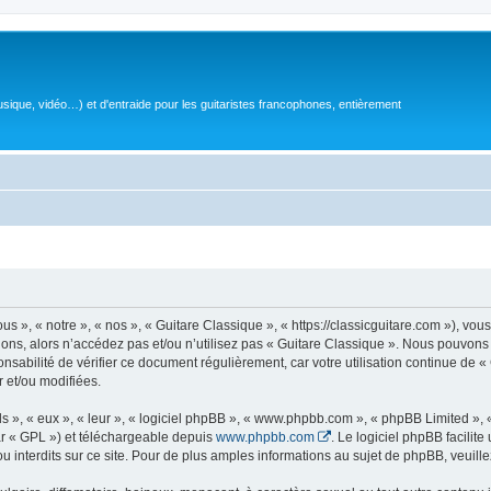
sique, vidéo…) et d'entraide pour les guitaristes francophones, entièrement
 », « notre », « nos », « Guitare Classique », « https://classicguitare.com »), vous
ions, alors n’accédez pas et/ou n’utilisez pas « Guitare Classique ». Nous pouvons 
nsabilité de vérifier ce document régulièrement, car votre utilisation continue de «
r et/ou modifiées.
s », « eux », « leur », « logiciel phpBB », « www.phpbb.com », « phpBB Limited »,
r « GPL ») et téléchargeable depuis
www.phpbb.com
. Le logiciel phpBB facilit
nterdits sur ce site. Pour de plus amples informations au sujet de phpBB, veuille