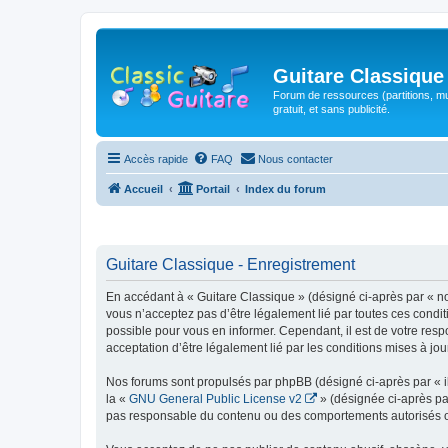
Guitare Classique
Forum de ressources (partitions, mu
gratuit, et sans publicité.
Accès rapide
FAQ
Nous contacter
Accueil
Portail
Index du forum
Guitare Classique - Enregistrement
En accédant à « Guitare Classique » (désigné ci-après par « nous
vous n’acceptez pas d’être légalement lié par toutes ces condit
possible pour vous en informer. Cependant, il est de votre respo
acceptation d’être légalement lié par les conditions mises à jou
Nos forums sont propulsés par phpBB (désigné ci-après par « il
la «
GNU General Public License v2
» (désignée ci-après pa
pas responsable du contenu ou des comportements autorisés ou i