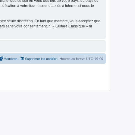
icite, que ce soit en vertu des lois de votre pays, du pays où
ification à votre fournisseur d’accès à Internet si nous le
 notre seule discrétion. En tant que membre, vous acceptez que
ers sans votre consentement, ni « Guitare Classique » ni
Membres
Supprimer les cookies
Heures au format
UTC+01:00