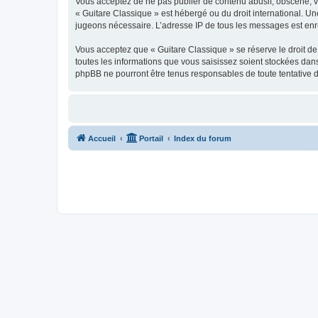
Vous acceptez de ne pas publier de contenu abusif, obscène, vul
« Guitare Classique » est hébergé ou du droit international. Un
jugeons nécessaire. L’adresse IP de tous les messages est enre
Vous acceptez que « Guitare Classique » se réserve le droit de 
toutes les informations que vous saisissez soient stockées dan
phpBB ne pourront être tenus responsables de toute tentative 
Accueil
Portail
Index du forum