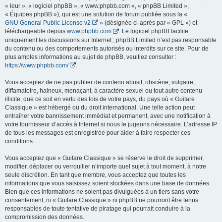
« leur », « logiciel phpBB », « www.phpbb.com », « phpBB Limited »,
« Équipes phpBB »), qui est une solution de forum publiée sous la «
GNU General Public License v2
» (désignée ci-après par « GPL ») et
téléchargeable depuis
www.phpbb.com
. Le logiciel phpBB facilite
uniquement les discussions sur Internet ; phpBB Limited n’est pas responsable
du contenu ou des comportements autorisés ou interdits sur ce site. Pour de
plus amples informations au sujet de phpBB, veuillez consulter :
https://www.phpbb.com/
.
Vous acceptez de ne pas publier de contenu abusif, obscène, vulgaire,
diffamatoire, haineux, menaçant, à caractère sexuel ou tout autre contenu
illicite, que ce soit en vertu des lois de votre pays, du pays où « Guitare
Classique » est hébergé ou du droit international. Une telle action peut
entraîner votre bannissement immédiat et permanent, avec une notification à
votre fournisseur d’accès à Internet si nous le jugeons nécessaire. L’adresse IP
de tous les messages est enregistrée pour aider à faire respecter ces
conditions.
Vous acceptez que « Guitare Classique » se réserve le droit de supprimer,
modifier, déplacer ou verrouiller n’importe quel sujet à tout moment, à notre
seule discrétion. En tant que membre, vous acceptez que toutes les
informations que vous saisissez soient stockées dans une base de données.
Bien que ces informations ne soient pas divulguées à un tiers sans votre
consentement, ni « Guitare Classique » ni phpBB ne pourront être tenus
responsables de toute tentative de piratage qui pourrait conduire à la
compromission des données.