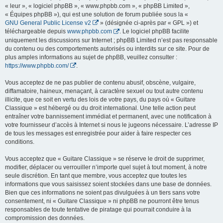
« leur », « logiciel phpBB », « www.phpbb.com », « phpBB Limited »,
« Équipes phpBB »), qui est une solution de forum publiée sous la «
GNU General Public License v2
» (désignée ci-après par « GPL ») et
téléchargeable depuis
www.phpbb.com
. Le logiciel phpBB facilite
uniquement les discussions sur Internet ; phpBB Limited n’est pas responsable
du contenu ou des comportements autorisés ou interdits sur ce site. Pour de
plus amples informations au sujet de phpBB, veuillez consulter :
https://www.phpbb.com/
.
Vous acceptez de ne pas publier de contenu abusif, obscène, vulgaire,
diffamatoire, haineux, menaçant, à caractère sexuel ou tout autre contenu
illicite, que ce soit en vertu des lois de votre pays, du pays où « Guitare
Classique » est hébergé ou du droit international. Une telle action peut
entraîner votre bannissement immédiat et permanent, avec une notification à
votre fournisseur d’accès à Internet si nous le jugeons nécessaire. L’adresse IP
de tous les messages est enregistrée pour aider à faire respecter ces
conditions.
Vous acceptez que « Guitare Classique » se réserve le droit de supprimer,
modifier, déplacer ou verrouiller n’importe quel sujet à tout moment, à notre
seule discrétion. En tant que membre, vous acceptez que toutes les
informations que vous saisissez soient stockées dans une base de données.
Bien que ces informations ne soient pas divulguées à un tiers sans votre
consentement, ni « Guitare Classique » ni phpBB ne pourront être tenus
responsables de toute tentative de piratage qui pourrait conduire à la
compromission des données.