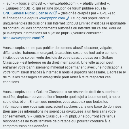
« leur », « logiciel phpBB », « www.phpbb.com », « phpBB Limited »,
« Équipes phpBB »), qui est une solution de forum publiée sous la «
GNU General Public License v2
» (désignée ci-après par « GPL ») et
téléchargeable depuis
www.phpbb.com
. Le logiciel phpBB facilite
uniquement les discussions sur Internet ; phpBB Limited n’est pas responsable
du contenu ou des comportements autorisés ou interdits sur ce site. Pour de
plus amples informations au sujet de phpBB, veuillez consulter :
https://www.phpbb.com/
.
Vous acceptez de ne pas publier de contenu abusif, obscène, vulgaire,
diffamatoire, haineux, menaçant, à caractère sexuel ou tout autre contenu
illicite, que ce soit en vertu des lois de votre pays, du pays où « Guitare
Classique » est hébergé ou du droit international. Une telle action peut
entraîner votre bannissement immédiat et permanent, avec une notification à
votre fournisseur d’accès à Internet si nous le jugeons nécessaire. L’adresse IP
de tous les messages est enregistrée pour aider à faire respecter ces
conditions.
Vous acceptez que « Guitare Classique » se réserve le droit de supprimer,
modifier, déplacer ou verrouiller n’importe quel sujet à tout moment, à notre
seule discrétion. En tant que membre, vous acceptez que toutes les
informations que vous saisissez soient stockées dans une base de données.
Bien que ces informations ne soient pas divulguées à un tiers sans votre
consentement, ni « Guitare Classique » ni phpBB ne pourront être tenus
responsables de toute tentative de piratage qui pourrait conduire à la
compromission des données.