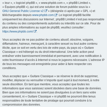
« leur », « logiciel phpBB », « www.phpbb.com », « phpBB Limited »,
« Équipes phpBB »), qui est une solution de forum publiée sous la «
GNU General Public License v2
» (désignée ci-après par « GPL ») et
téléchargeable depuis
www.phpbb.com
. Le logiciel phpBB facilite
uniquement les discussions sur Internet ; phpBB Limited n’est pas responsable
du contenu ou des comportements autorisés ou interdits sur ce site. Pour de
plus amples informations au sujet de phpBB, veuillez consulter :
https://www.phpbb.com/
.
Vous acceptez de ne pas publier de contenu abusif, obscène, vulgaire,
diffamatoire, haineux, menaçant, à caractère sexuel ou tout autre contenu
illicite, que ce soit en vertu des lois de votre pays, du pays où « Guitare
Classique » est hébergé ou du droit international. Une telle action peut
entraîner votre bannissement immédiat et permanent, avec une notification à
votre fournisseur d’accès à Internet si nous le jugeons nécessaire. L’adresse IP
de tous les messages est enregistrée pour aider à faire respecter ces
conditions.
Vous acceptez que « Guitare Classique » se réserve le droit de supprimer,
modifier, déplacer ou verrouiller n’importe quel sujet à tout moment, à notre
seule discrétion. En tant que membre, vous acceptez que toutes les
informations que vous saisissez soient stockées dans une base de données.
Bien que ces informations ne soient pas divulguées à un tiers sans votre
consentement, ni « Guitare Classique » ni phpBB ne pourront être tenus
responsables de toute tentative de piratage qui pourrait conduire à la
compromission des données.