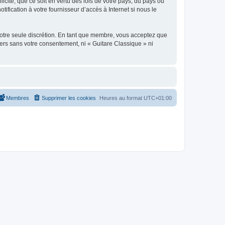
icite, que ce soit en vertu des lois de votre pays, du pays où
ification à votre fournisseur d’accès à Internet si nous le
 notre seule discrétion. En tant que membre, vous acceptez que
ers sans votre consentement, ni « Guitare Classique » ni
Membres
Supprimer les cookies
Heures au format
UTC+01:00