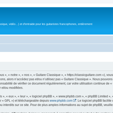
sique, vidéo…) et d'entraide pour les guitaristes francophones, entièrement
 », « notre », « nos », « Guitare Classique », « https://classicguitare.com »), vous
ions, alors n’accédez pas et/ou n’utilisez pas « Guitare Classique ». Nous pouvons 
nsabilité de vérifier ce document régulièrement, car votre utilisation continue de «
r et/ou modifiées.
s », « eux », « leur », « logiciel phpBB », « www.phpbb.com », « phpBB Limited »,
r « GPL ») et téléchargeable depuis
www.phpbb.com
. Le logiciel phpBB facilit
nterdits sur ce site. Pour de plus amples informations au sujet de phpBB, veuille