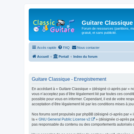
Guitare Classique
Forum de ressources (partitions, mu
gratuit, et sans publicité.
Accès rapide
FAQ
Nous contacter
Accueil
Portail
Index du forum
Guitare Classique - Enregistrement
En accédant à « Guitare Classique » (désigné ci-après par « nous
vous n’acceptez pas d’être légalement lié par toutes ces condit
possible pour vous en informer. Cependant, il est de votre respo
acceptation d’être légalement lié par les conditions mises à jou
Nos forums sont propulsés par phpBB (désigné ci-après par « il
la «
GNU General Public License v2
» (désignée ci-après pa
pas responsable du contenu ou des comportements autorisés ou i