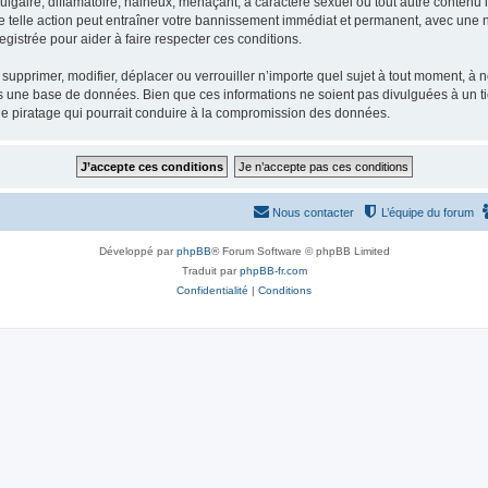
gaire, diffamatoire, haineux, menaçant, à caractère sexuel ou tout autre contenu ill
e telle action peut entraîner votre bannissement immédiat et permanent, avec une not
gistrée pour aider à faire respecter ces conditions.
supprimer, modifier, déplacer ou verrouiller n’importe quel sujet à tout moment, à
s une base de données. Bien que ces informations ne soient pas divulguées à un ti
de piratage qui pourrait conduire à la compromission des données.
Nous contacter
L’équipe du forum
Développé par
phpBB
® Forum Software © phpBB Limited
Traduit par
phpBB-fr.com
Confidentialité
|
Conditions