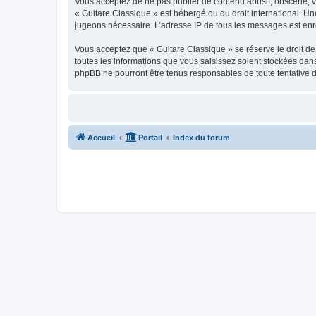
Vous acceptez de ne pas publier de contenu abusif, obscène, vul
« Guitare Classique » est hébergé ou du droit international. Un
jugeons nécessaire. L’adresse IP de tous les messages est enre
Vous acceptez que « Guitare Classique » se réserve le droit de 
toutes les informations que vous saisissez soient stockées dan
phpBB ne pourront être tenus responsables de toute tentative 
Accueil
Portail
Index du forum