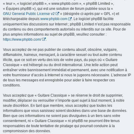
« leur », « logiciel phpBB », « www.phpbb.com », « phpBB Limited »,
« Équipes phpBB »), qui est une solution de forum publiée sous la «
GNU General Public License v2
» (désignée ci-après par « GPL ») et
téléchargeable depuis
www.phpbb.com
. Le logiciel phpBB facilite
uniquement les discussions sur Internet ; phpBB Limited n’est pas responsable
du contenu ou des comportements autorisés ou interdits sur ce site. Pour de
plus amples informations au sujet de phpBB, veuillez consulter :
https://www.phpbb.com/
.
Vous acceptez de ne pas publier de contenu abusif, obscène, vulgaire,
diffamatoire, haineux, menaçant, à caractère sexuel ou tout autre contenu
illicite, que ce soit en vertu des lois de votre pays, du pays où « Guitare
Classique » est hébergé ou du droit international. Une telle action peut
entraîner votre bannissement immédiat et permanent, avec une notification à
votre fournisseur d’accès à Internet si nous le jugeons nécessaire. L’adresse IP
de tous les messages est enregistrée pour aider à faire respecter ces
conditions.
Vous acceptez que « Guitare Classique » se réserve le droit de supprimer,
modifier, déplacer ou verrouiller n’importe quel sujet à tout moment, à notre
seule discrétion. En tant que membre, vous acceptez que toutes les
informations que vous saisissez soient stockées dans une base de données.
Bien que ces informations ne soient pas divulguées à un tiers sans votre
consentement, ni « Guitare Classique » ni phpBB ne pourront être tenus
responsables de toute tentative de piratage qui pourrait conduire à la
compromission des données.