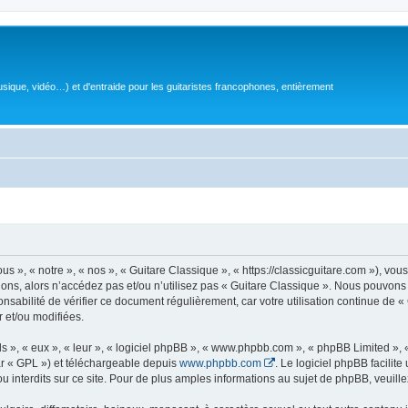
sique, vidéo…) et d'entraide pour les guitaristes francophones, entièrement
 », « notre », « nos », « Guitare Classique », « https://classicguitare.com »), vous
ions, alors n’accédez pas et/ou n’utilisez pas « Guitare Classique ». Nous pouvons 
nsabilité de vérifier ce document régulièrement, car votre utilisation continue de «
r et/ou modifiées.
s », « eux », « leur », « logiciel phpBB », « www.phpbb.com », « phpBB Limited »,
r « GPL ») et téléchargeable depuis
www.phpbb.com
. Le logiciel phpBB facilit
nterdits sur ce site. Pour de plus amples informations au sujet de phpBB, veuille