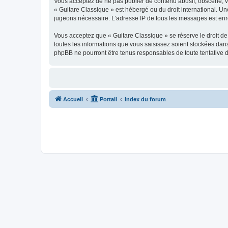
Vous acceptez de ne pas publier de contenu abusif, obscène, vul
« Guitare Classique » est hébergé ou du droit international. Un
jugeons nécessaire. L’adresse IP de tous les messages est enre
Vous acceptez que « Guitare Classique » se réserve le droit de 
toutes les informations que vous saisissez soient stockées dan
phpBB ne pourront être tenus responsables de toute tentative 
Accueil
Portail
Index du forum