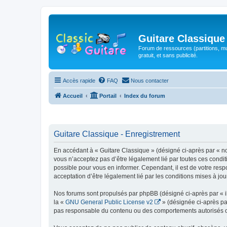
Guitare Classique
Forum de ressources (partitions, mu
gratuit, et sans publicité.
Accès rapide
FAQ
Nous contacter
Accueil
Portail
Index du forum
Guitare Classique - Enregistrement
En accédant à « Guitare Classique » (désigné ci-après par « nous
vous n’acceptez pas d’être légalement lié par toutes ces condit
possible pour vous en informer. Cependant, il est de votre respo
acceptation d’être légalement lié par les conditions mises à jou
Nos forums sont propulsés par phpBB (désigné ci-après par « il
la «
GNU General Public License v2
» (désignée ci-après pa
pas responsable du contenu ou des comportements autorisés ou i