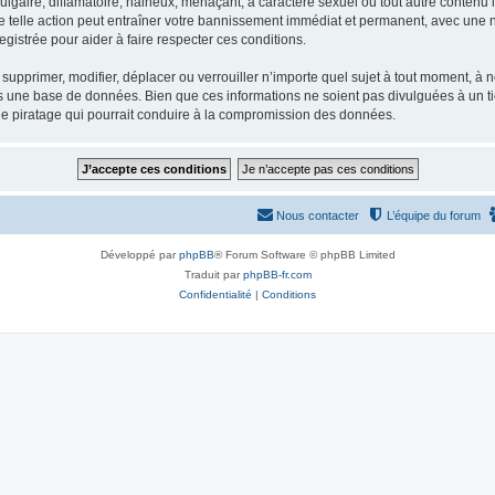
gaire, diffamatoire, haineux, menaçant, à caractère sexuel ou tout autre contenu ill
e telle action peut entraîner votre bannissement immédiat et permanent, avec une not
gistrée pour aider à faire respecter ces conditions.
supprimer, modifier, déplacer ou verrouiller n’importe quel sujet à tout moment, à
s une base de données. Bien que ces informations ne soient pas divulguées à un ti
de piratage qui pourrait conduire à la compromission des données.
Nous contacter
L’équipe du forum
Développé par
phpBB
® Forum Software © phpBB Limited
Traduit par
phpBB-fr.com
Confidentialité
|
Conditions