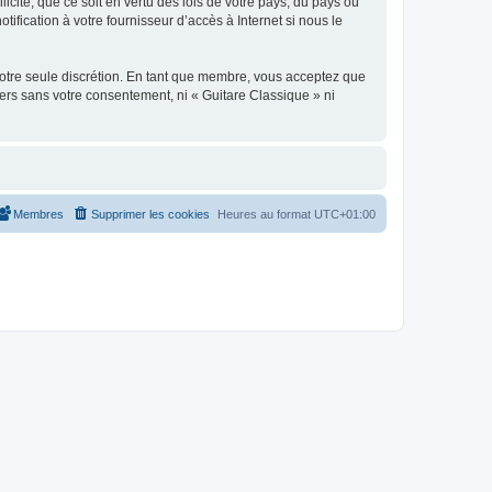
icite, que ce soit en vertu des lois de votre pays, du pays où
ification à votre fournisseur d’accès à Internet si nous le
 notre seule discrétion. En tant que membre, vous acceptez que
ers sans votre consentement, ni « Guitare Classique » ni
Membres
Supprimer les cookies
Heures au format
UTC+01:00