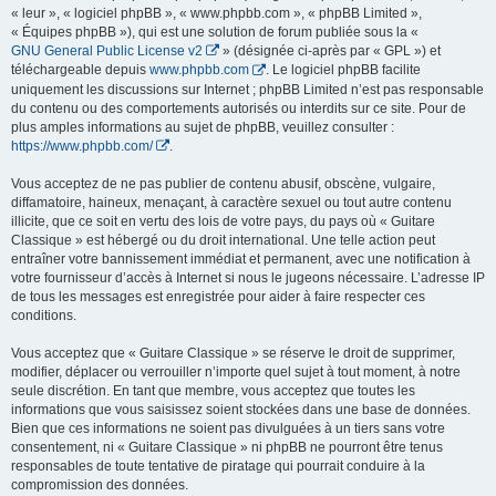
« leur », « logiciel phpBB », « www.phpbb.com », « phpBB Limited »,
« Équipes phpBB »), qui est une solution de forum publiée sous la «
GNU General Public License v2
» (désignée ci-après par « GPL ») et
téléchargeable depuis
www.phpbb.com
. Le logiciel phpBB facilite
uniquement les discussions sur Internet ; phpBB Limited n’est pas responsable
du contenu ou des comportements autorisés ou interdits sur ce site. Pour de
plus amples informations au sujet de phpBB, veuillez consulter :
https://www.phpbb.com/
.
Vous acceptez de ne pas publier de contenu abusif, obscène, vulgaire,
diffamatoire, haineux, menaçant, à caractère sexuel ou tout autre contenu
illicite, que ce soit en vertu des lois de votre pays, du pays où « Guitare
Classique » est hébergé ou du droit international. Une telle action peut
entraîner votre bannissement immédiat et permanent, avec une notification à
votre fournisseur d’accès à Internet si nous le jugeons nécessaire. L’adresse IP
de tous les messages est enregistrée pour aider à faire respecter ces
conditions.
Vous acceptez que « Guitare Classique » se réserve le droit de supprimer,
modifier, déplacer ou verrouiller n’importe quel sujet à tout moment, à notre
seule discrétion. En tant que membre, vous acceptez que toutes les
informations que vous saisissez soient stockées dans une base de données.
Bien que ces informations ne soient pas divulguées à un tiers sans votre
consentement, ni « Guitare Classique » ni phpBB ne pourront être tenus
responsables de toute tentative de piratage qui pourrait conduire à la
compromission des données.