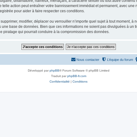
gaire, diffamatoire, haineux, menaçant, à caractère sexuel ou tout autre contenu ill
e telle action peut entraîner votre bannissement immédiat et permanent, avec une not
gistrée pour aider à faire respecter ces conditions.
supprimer, modifier, déplacer ou verrouiller n’importe quel sujet à tout moment, à
s une base de données. Bien que ces informations ne soient pas divulguées à un ti
de piratage qui pourrait conduire à la compromission des données.
Nous contacter
L’équipe du forum
Développé par
phpBB
® Forum Software © phpBB Limited
Traduit par
phpBB-fr.com
Confidentialité
|
Conditions