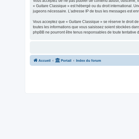
Vous acceptez de ne pas publier de contenu abusif, obscène, vul
« Guitare Classique » est hébergé ou du droit international. Un
jugeons nécessaire. L’adresse IP de tous les messages est enre
Vous acceptez que « Guitare Classique » se réserve le droit de 
toutes les informations que vous saisissez soient stockées dan
phpBB ne pourront être tenus responsables de toute tentative 
Accueil
Portail
Index du forum