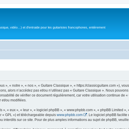
sique, vidéo…) et d'entraide pour les guitaristes francophones, entièrement
 », « notre », « nos », « Guitare Classique », « https://classicguitare.com »), vous
ions, alors n’accédez pas et/ou n’utilisez pas « Guitare Classique ». Nous pouvons 
nsabilité de vérifier ce document régulièrement, car votre utilisation continue de «
r et/ou modifiées.
s », « eux », « leur », « logiciel phpBB », « www.phpbb.com », « phpBB Limited »,
r « GPL ») et téléchargeable depuis
www.phpbb.com
. Le logiciel phpBB facilit
nterdits sur ce site. Pour de plus amples informations au sujet de phpBB, veuille