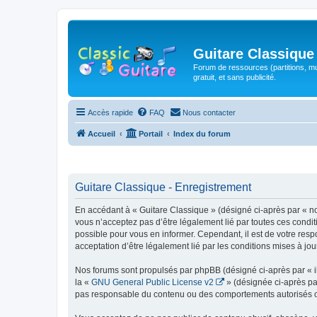
Guitare Classique
Forum de ressources (partitions, mu
gratuit, et sans publicité.
Accès rapide
FAQ
Nous contacter
Accueil
Portail
Index du forum
Guitare Classique - Enregistrement
En accédant à « Guitare Classique » (désigné ci-après par « nous
vous n’acceptez pas d’être légalement lié par toutes ces condit
possible pour vous en informer. Cependant, il est de votre respo
acceptation d’être légalement lié par les conditions mises à jou
Nos forums sont propulsés par phpBB (désigné ci-après par « il
la «
GNU General Public License v2
» (désignée ci-après pa
pas responsable du contenu ou des comportements autorisés ou i