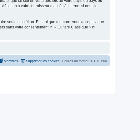
icite, que ce soit en vertu des lois de votre pays, du pays où
ification à votre fournisseur d’accès à Internet si nous le
 notre seule discrétion. En tant que membre, vous acceptez que
ers sans votre consentement, ni « Guitare Classique » ni
Membres
Supprimer les cookies
Heures au format
UTC+01:00