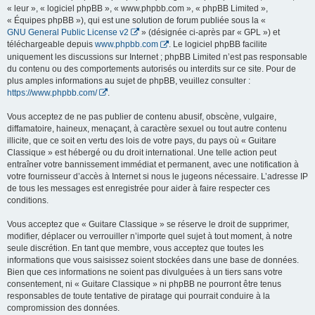
« leur », « logiciel phpBB », « www.phpbb.com », « phpBB Limited »,
« Équipes phpBB »), qui est une solution de forum publiée sous la «
GNU General Public License v2
» (désignée ci-après par « GPL ») et
téléchargeable depuis
www.phpbb.com
. Le logiciel phpBB facilite
uniquement les discussions sur Internet ; phpBB Limited n’est pas responsable
du contenu ou des comportements autorisés ou interdits sur ce site. Pour de
plus amples informations au sujet de phpBB, veuillez consulter :
https://www.phpbb.com/
.
Vous acceptez de ne pas publier de contenu abusif, obscène, vulgaire,
diffamatoire, haineux, menaçant, à caractère sexuel ou tout autre contenu
illicite, que ce soit en vertu des lois de votre pays, du pays où « Guitare
Classique » est hébergé ou du droit international. Une telle action peut
entraîner votre bannissement immédiat et permanent, avec une notification à
votre fournisseur d’accès à Internet si nous le jugeons nécessaire. L’adresse IP
de tous les messages est enregistrée pour aider à faire respecter ces
conditions.
Vous acceptez que « Guitare Classique » se réserve le droit de supprimer,
modifier, déplacer ou verrouiller n’importe quel sujet à tout moment, à notre
seule discrétion. En tant que membre, vous acceptez que toutes les
informations que vous saisissez soient stockées dans une base de données.
Bien que ces informations ne soient pas divulguées à un tiers sans votre
consentement, ni « Guitare Classique » ni phpBB ne pourront être tenus
responsables de toute tentative de piratage qui pourrait conduire à la
compromission des données.