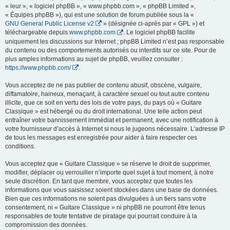
« leur », « logiciel phpBB », « www.phpbb.com », « phpBB Limited »,
« Équipes phpBB »), qui est une solution de forum publiée sous la «
GNU General Public License v2
» (désignée ci-après par « GPL ») et
téléchargeable depuis
www.phpbb.com
. Le logiciel phpBB facilite
uniquement les discussions sur Internet ; phpBB Limited n’est pas responsable
du contenu ou des comportements autorisés ou interdits sur ce site. Pour de
plus amples informations au sujet de phpBB, veuillez consulter :
https://www.phpbb.com/
.
Vous acceptez de ne pas publier de contenu abusif, obscène, vulgaire,
diffamatoire, haineux, menaçant, à caractère sexuel ou tout autre contenu
illicite, que ce soit en vertu des lois de votre pays, du pays où « Guitare
Classique » est hébergé ou du droit international. Une telle action peut
entraîner votre bannissement immédiat et permanent, avec une notification à
votre fournisseur d’accès à Internet si nous le jugeons nécessaire. L’adresse IP
de tous les messages est enregistrée pour aider à faire respecter ces
conditions.
Vous acceptez que « Guitare Classique » se réserve le droit de supprimer,
modifier, déplacer ou verrouiller n’importe quel sujet à tout moment, à notre
seule discrétion. En tant que membre, vous acceptez que toutes les
informations que vous saisissez soient stockées dans une base de données.
Bien que ces informations ne soient pas divulguées à un tiers sans votre
consentement, ni « Guitare Classique » ni phpBB ne pourront être tenus
responsables de toute tentative de piratage qui pourrait conduire à la
compromission des données.