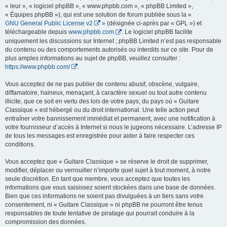
« leur », « logiciel phpBB », « www.phpbb.com », « phpBB Limited »,
« Équipes phpBB »), qui est une solution de forum publiée sous la «
GNU General Public License v2
» (désignée ci-après par « GPL ») et
téléchargeable depuis
www.phpbb.com
. Le logiciel phpBB facilite
uniquement les discussions sur Internet ; phpBB Limited n’est pas responsable
du contenu ou des comportements autorisés ou interdits sur ce site. Pour de
plus amples informations au sujet de phpBB, veuillez consulter :
https://www.phpbb.com/
.
Vous acceptez de ne pas publier de contenu abusif, obscène, vulgaire,
diffamatoire, haineux, menaçant, à caractère sexuel ou tout autre contenu
illicite, que ce soit en vertu des lois de votre pays, du pays où « Guitare
Classique » est hébergé ou du droit international. Une telle action peut
entraîner votre bannissement immédiat et permanent, avec une notification à
votre fournisseur d’accès à Internet si nous le jugeons nécessaire. L’adresse IP
de tous les messages est enregistrée pour aider à faire respecter ces
conditions.
Vous acceptez que « Guitare Classique » se réserve le droit de supprimer,
modifier, déplacer ou verrouiller n’importe quel sujet à tout moment, à notre
seule discrétion. En tant que membre, vous acceptez que toutes les
informations que vous saisissez soient stockées dans une base de données.
Bien que ces informations ne soient pas divulguées à un tiers sans votre
consentement, ni « Guitare Classique » ni phpBB ne pourront être tenus
responsables de toute tentative de piratage qui pourrait conduire à la
compromission des données.