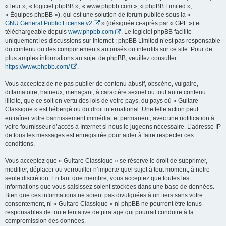
« leur », « logiciel phpBB », « www.phpbb.com », « phpBB Limited »,
« Équipes phpBB »), qui est une solution de forum publiée sous la «
GNU General Public License v2
» (désignée ci-après par « GPL ») et
téléchargeable depuis
www.phpbb.com
. Le logiciel phpBB facilite
uniquement les discussions sur Internet ; phpBB Limited n’est pas responsable
du contenu ou des comportements autorisés ou interdits sur ce site. Pour de
plus amples informations au sujet de phpBB, veuillez consulter :
https://www.phpbb.com/
.
Vous acceptez de ne pas publier de contenu abusif, obscène, vulgaire,
diffamatoire, haineux, menaçant, à caractère sexuel ou tout autre contenu
illicite, que ce soit en vertu des lois de votre pays, du pays où « Guitare
Classique » est hébergé ou du droit international. Une telle action peut
entraîner votre bannissement immédiat et permanent, avec une notification à
votre fournisseur d’accès à Internet si nous le jugeons nécessaire. L’adresse IP
de tous les messages est enregistrée pour aider à faire respecter ces
conditions.
Vous acceptez que « Guitare Classique » se réserve le droit de supprimer,
modifier, déplacer ou verrouiller n’importe quel sujet à tout moment, à notre
seule discrétion. En tant que membre, vous acceptez que toutes les
informations que vous saisissez soient stockées dans une base de données.
Bien que ces informations ne soient pas divulguées à un tiers sans votre
consentement, ni « Guitare Classique » ni phpBB ne pourront être tenus
responsables de toute tentative de piratage qui pourrait conduire à la
compromission des données.