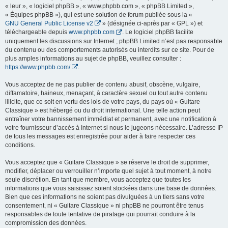
« leur », « logiciel phpBB », « www.phpbb.com », « phpBB Limited »,
« Équipes phpBB »), qui est une solution de forum publiée sous la «
GNU General Public License v2
» (désignée ci-après par « GPL ») et
téléchargeable depuis
www.phpbb.com
. Le logiciel phpBB facilite
uniquement les discussions sur Internet ; phpBB Limited n’est pas responsable
du contenu ou des comportements autorisés ou interdits sur ce site. Pour de
plus amples informations au sujet de phpBB, veuillez consulter :
https://www.phpbb.com/
.
Vous acceptez de ne pas publier de contenu abusif, obscène, vulgaire,
diffamatoire, haineux, menaçant, à caractère sexuel ou tout autre contenu
illicite, que ce soit en vertu des lois de votre pays, du pays où « Guitare
Classique » est hébergé ou du droit international. Une telle action peut
entraîner votre bannissement immédiat et permanent, avec une notification à
votre fournisseur d’accès à Internet si nous le jugeons nécessaire. L’adresse IP
de tous les messages est enregistrée pour aider à faire respecter ces
conditions.
Vous acceptez que « Guitare Classique » se réserve le droit de supprimer,
modifier, déplacer ou verrouiller n’importe quel sujet à tout moment, à notre
seule discrétion. En tant que membre, vous acceptez que toutes les
informations que vous saisissez soient stockées dans une base de données.
Bien que ces informations ne soient pas divulguées à un tiers sans votre
consentement, ni « Guitare Classique » ni phpBB ne pourront être tenus
responsables de toute tentative de piratage qui pourrait conduire à la
compromission des données.