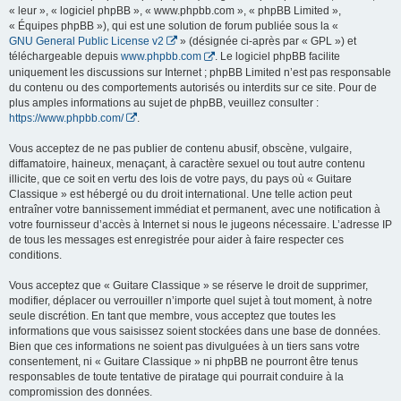
« leur », « logiciel phpBB », « www.phpbb.com », « phpBB Limited »,
« Équipes phpBB »), qui est une solution de forum publiée sous la «
GNU General Public License v2
» (désignée ci-après par « GPL ») et
téléchargeable depuis
www.phpbb.com
. Le logiciel phpBB facilite
uniquement les discussions sur Internet ; phpBB Limited n’est pas responsable
du contenu ou des comportements autorisés ou interdits sur ce site. Pour de
plus amples informations au sujet de phpBB, veuillez consulter :
https://www.phpbb.com/
.
Vous acceptez de ne pas publier de contenu abusif, obscène, vulgaire,
diffamatoire, haineux, menaçant, à caractère sexuel ou tout autre contenu
illicite, que ce soit en vertu des lois de votre pays, du pays où « Guitare
Classique » est hébergé ou du droit international. Une telle action peut
entraîner votre bannissement immédiat et permanent, avec une notification à
votre fournisseur d’accès à Internet si nous le jugeons nécessaire. L’adresse IP
de tous les messages est enregistrée pour aider à faire respecter ces
conditions.
Vous acceptez que « Guitare Classique » se réserve le droit de supprimer,
modifier, déplacer ou verrouiller n’importe quel sujet à tout moment, à notre
seule discrétion. En tant que membre, vous acceptez que toutes les
informations que vous saisissez soient stockées dans une base de données.
Bien que ces informations ne soient pas divulguées à un tiers sans votre
consentement, ni « Guitare Classique » ni phpBB ne pourront être tenus
responsables de toute tentative de piratage qui pourrait conduire à la
compromission des données.